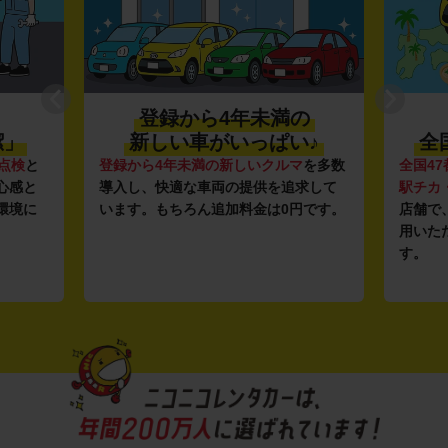
登録から4年未満の
潔」
新しい車がいっぱい♪
全
点検
と
登録から4年未満の新しいクルマ
を多数
全国47
心感と
導入し、快適な車両の提供を追求して
駅チカ
環境に
います。もちろん追加料金は0円です。
店舗で
用いた
す。