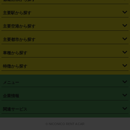
・
北海道
・
青森県
・
岩手県
・
宮城県
・
秋田県
・
山形県
主要駅から探す
・
福島県
・
東京都
・
神奈川県
・
埼玉県
・
千葉県
・
茨城県
・
札幌駅
・
仙台駅
・
新宿駅
・
池袋駅
・
渋谷駅
・
東京駅
主要空港から探す
・
栃木県
・
群馬県
・
山梨県
・
愛知県
・
静岡県
・
岐阜県
・
横浜駅
・
川崎駅
・
大宮駅
・
西船橋駅
・
柏駅
・
名古屋駅
・
新千歳空港
・
仙台空港
主要都市から探す
・
長野県
・
新潟県
・
富山県
・
石川県
・
福井県
・
大阪府
・
大阪駅
・
難波駅
・
三宮駅
・
京都駅
・
広島駅
・
博多駅
・
成田空港
・
羽田空港
・
兵庫県
・
京都府
・
滋賀県
・
和歌山県
・
奈良県
・
三重県
・
札幌市
・
仙台市
車種から探す
・
熊本駅
・
那覇空港駅
・
中部国際空港セントレア
・
関西国際空港
・
鳥取県
・
島根県
・
岡山県
・
広島県
・
山口県
・
徳島県
・
千葉市
・
さいたま市
・
軽自動車
・
コンパクトカー
・
ステーションワゴン・セダン
特徴から探す
・
大阪国際空港（伊丹空港）
・
神戸空港
・
香川県
・
愛媛県
・
高知県
・
福岡県
・
佐賀県
・
長崎県
・
横浜市
・
川崎市
・
ミニバン・ワンボックス
・
高級ミニバン・ワンボックス
・
SUV
・
岡山空港
・
徳島空港
・
ハイブリッド
・
宅配レンタカー
・
ETCカードレンタル
・
熊本県
・
大分県
・
宮崎県
・
鹿児島県
・
沖縄県
・
相模原市
・
新潟市
メニュー
・
軽トラック・商用バン
・
福岡空港
・
鹿児島空港
・
長期レンタル
・
深夜時間帯レンタル
・
免責補償プラス
・
静岡市
・
浜松市
・
・
トラック・バン
トップページ
・
はじめての方へ
・
ご利用案内
(タウンエースバン、ライトエースバン等)
企業情報
・
那覇空港
・
パーフェクト補償
・
スタッドレスタイヤ
・
直前予約
・
名古屋市
・
京都市
・
・
トラック・バン
ベストレート保証
・
予約から返却まで
・
・
店舗オリジナル
利用シーン別ガイ
(ハイエースバン・キャラバン等)
・
・
ニコパス(アプリ)
会社概要
・
ニュース
・
国際運転免許証
・
フランチャイズ募集
・
営業時間外返却サービス
・
個人情報保護
関連サービス
・
大阪市
・
堺市
ド
・
・
レッカー搬送サービス
カスタマーハラスメントに対する基本方針
・
神戸市
・
岡山市
・
・
車種・料金
カーリースなら「定額ニコノリパック」
・
店舗を探す
・
キャンペーン
© NICONICO RENT A CAR
・
特定商取引法に基づく表記
・
旅行業約款
・
広島市
・
北九州市
・
・
会員特典
超短期カーリースの「ニコリース」
・
選ばれる理由
・
安心・安全への取