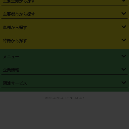
主要空港から探す
・
栃木県
・
群馬県
・
山梨県
・
愛知県
・
静岡県
・
岐阜県
・
横浜駅
・
川崎駅
・
大宮駅
・
西船橋駅
・
柏駅
・
名古屋駅
・
新千歳空港
・
仙台空港
主要都市から探す
・
長野県
・
新潟県
・
富山県
・
石川県
・
福井県
・
大阪府
・
大阪駅
・
難波駅
・
三宮駅
・
京都駅
・
広島駅
・
博多駅
・
成田空港
・
羽田空港
・
兵庫県
・
京都府
・
滋賀県
・
和歌山県
・
奈良県
・
三重県
・
札幌市
・
仙台市
車種から探す
・
熊本駅
・
那覇空港駅
・
中部国際空港セントレア
・
関西国際空港
・
鳥取県
・
島根県
・
岡山県
・
広島県
・
山口県
・
徳島県
・
千葉市
・
さいたま市
・
軽自動車
・
コンパクトカー
・
ステーションワゴン・セダン
特徴から探す
・
大阪国際空港（伊丹空港）
・
神戸空港
・
香川県
・
愛媛県
・
高知県
・
福岡県
・
佐賀県
・
長崎県
・
横浜市
・
川崎市
・
ミニバン・ワンボックス
・
高級ミニバン・ワンボックス
・
SUV
・
岡山空港
・
徳島空港
・
ハイブリッド
・
宅配レンタカー
・
ETCカードレンタル
・
熊本県
・
大分県
・
宮崎県
・
鹿児島県
・
沖縄県
・
相模原市
・
新潟市
メニュー
・
軽トラック・商用バン
・
福岡空港
・
鹿児島空港
・
長期レンタル
・
深夜時間帯レンタル
・
免責補償プラス
・
静岡市
・
浜松市
・
・
トラック・バン
トップページ
・
はじめての方へ
・
ご利用案内
(タウンエースバン、ライトエースバン等)
企業情報
・
那覇空港
・
パーフェクト補償
・
スタッドレスタイヤ
・
直前予約
・
名古屋市
・
京都市
・
・
トラック・バン
ベストレート保証
・
予約から返却まで
・
・
店舗オリジナル
利用シーン別ガイ
(ハイエースバン・キャラバン等)
・
・
ニコパス(アプリ)
会社概要
・
ニュース
・
国際運転免許証
・
フランチャイズ募集
・
営業時間外返却サービス
・
個人情報保護
関連サービス
・
大阪市
・
堺市
ド
・
・
レッカー搬送サービス
カスタマーハラスメントに対する基本方針
・
神戸市
・
岡山市
・
・
車種・料金
カーリースなら「定額ニコノリパック」
・
店舗を探す
・
キャンペーン
© NICONICO RENT A CAR
・
特定商取引法に基づく表記
・
旅行業約款
・
広島市
・
北九州市
・
・
会員特典
超短期カーリースの「ニコリース」
・
選ばれる理由
・
安心・安全への取
り組み
・
福岡市
・
熊本市
・
清潔・快適な車内
・
徹底した車両点検
・
新しいクルマ
空間