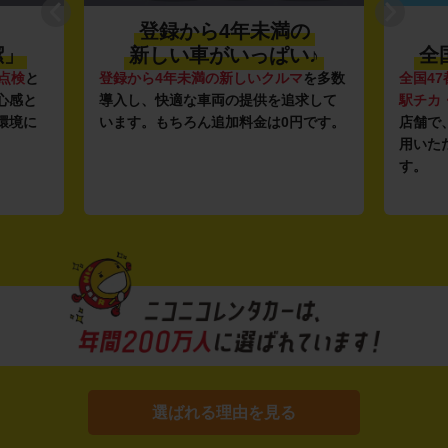
登録から4年未満の
潔」
新しい車がいっぱい♪
全
点検
と
登録から4年未満の新しいクルマ
を多数
全国47
心感と
導入し、快適な車両の提供を追求して
駅チカ
環境に
います。もちろん追加料金は0円です。
店舗で
用いた
す。
選ばれる理由を見る