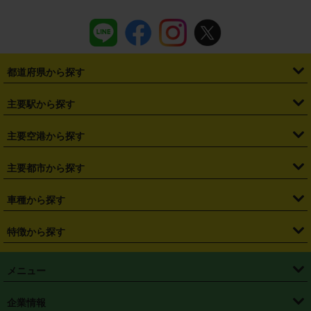
都道府県から探す
・
北海道
・
青森県
・
岩手県
・
宮城県
・
秋田県
・
山形県
主要駅から探す
・
福島県
・
東京都
・
神奈川県
・
埼玉県
・
千葉県
・
茨城県
・
札幌駅
・
仙台駅
・
新宿駅
・
池袋駅
・
渋谷駅
・
東京駅
主要空港から探す
・
栃木県
・
群馬県
・
山梨県
・
愛知県
・
静岡県
・
岐阜県
・
横浜駅
・
川崎駅
・
大宮駅
・
西船橋駅
・
柏駅
・
名古屋駅
・
新千歳空港
・
仙台空港
主要都市から探す
・
長野県
・
新潟県
・
富山県
・
石川県
・
福井県
・
大阪府
・
大阪駅
・
難波駅
・
三宮駅
・
京都駅
・
広島駅
・
博多駅
・
成田空港
・
羽田空港
・
兵庫県
・
京都府
・
滋賀県
・
和歌山県
・
奈良県
・
三重県
・
札幌市
・
仙台市
車種から探す
・
熊本駅
・
那覇空港駅
・
中部国際空港セントレア
・
関西国際空港
・
鳥取県
・
島根県
・
岡山県
・
広島県
・
山口県
・
徳島県
・
千葉市
・
さいたま市
・
軽自動車
・
コンパクトカー
・
ステーションワゴン・セダン
特徴から探す
・
大阪国際空港（伊丹空港）
・
神戸空港
・
香川県
・
愛媛県
・
高知県
・
福岡県
・
佐賀県
・
長崎県
・
横浜市
・
川崎市
・
ミニバン・ワンボックス
・
高級ミニバン・ワンボックス
・
SUV
・
岡山空港
・
徳島空港
・
ハイブリッド
・
宅配レンタカー
・
ETCカードレンタル
・
熊本県
・
大分県
・
宮崎県
・
鹿児島県
・
沖縄県
・
相模原市
・
新潟市
メニュー
・
軽トラック・商用バン
・
福岡空港
・
鹿児島空港
・
長期レンタル
・
深夜時間帯レンタル
・
免責補償プラス
・
静岡市
・
浜松市
・
・
トラック・バン
トップページ
・
はじめての方へ
・
ご利用案内
(タウンエースバン、ライトエースバン等)
企業情報
・
那覇空港
・
パーフェクト補償
・
スタッドレスタイヤ
・
直前予約
・
名古屋市
・
京都市