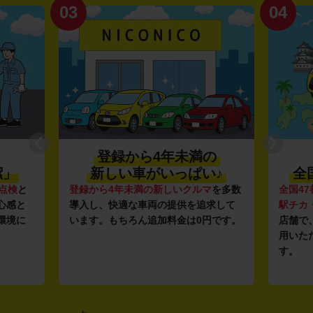
03
04
登録から4年未満の
潔」
新しい車がいっぱい♪
全
点検
と
登録から4年未満の新しいクルマ
を多数
全国47
心感と
導入し、快適な車両の提供を追求して
駅チカ
環境に
います。もちろん追加料金は0円です。
店舗で
用いた
す。