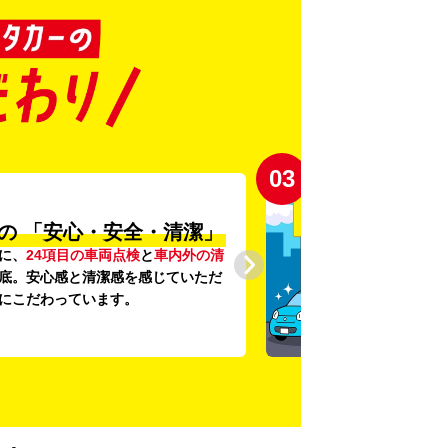
03
の
「安心・安全・清潔」
に、
24項目の車両点検
と
車内外の清
底。安心感と清潔感を感じていただ
にこだわっています。