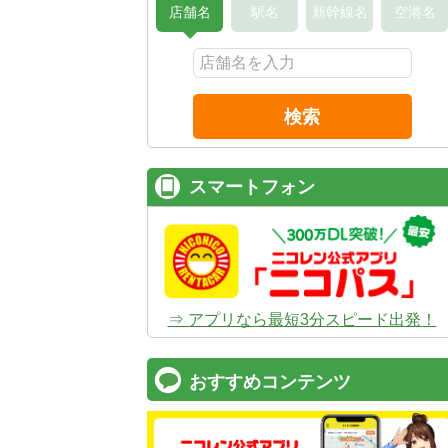
店舗名
駅名
新幹線名
空港名
検索
スマートフォン
⇒ アプリなら最短3分スピード出発！
おすすめコンテンツ