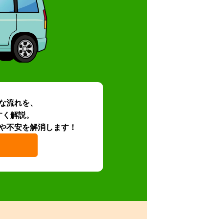
な流れを、
すく解説。
や不安を解消します！