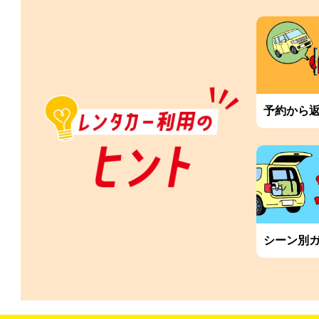
予約から
シーン別