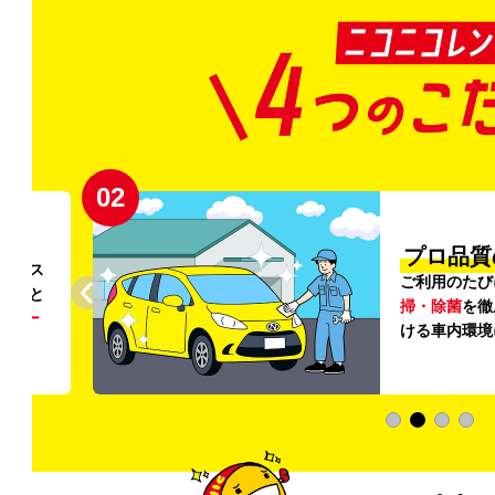
02
円〜
プロ品質
リンス
ご利用のたび
ること
掃・除菌
を徹
う
リー
ける車内環境