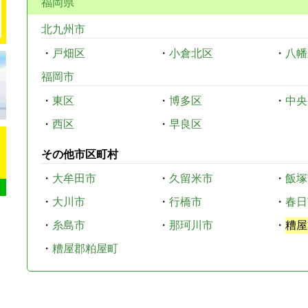
福岡県
北九州市
・
戸畑区
・
小倉北区
・
八幡
福岡市
・
東区
・
博多区
・
中央
・
西区
・
早良区
その他市区町村
・
大牟田市
・
久留米市
・
飯塚
・
大川市
・
行橋市
・
春日
・
糸島市
・
那珂川市
・
糟屋
・
糟屋郡粕屋町