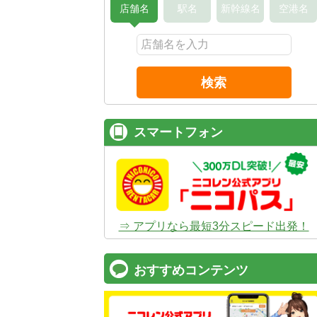
店舗名
駅名
新幹線名
空港名
検索
スマートフォン
⇒ アプリなら最短3分スピード出発！
おすすめコンテンツ