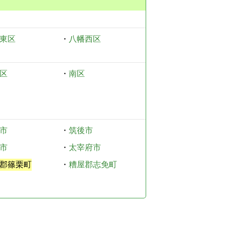
東区
・
八幡西区
区
・
南区
市
・
筑後市
市
・
太宰府市
郡篠栗町
・
糟屋郡志免町