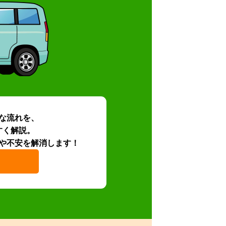
な流れを、
すく解説。
や不安を解消します！