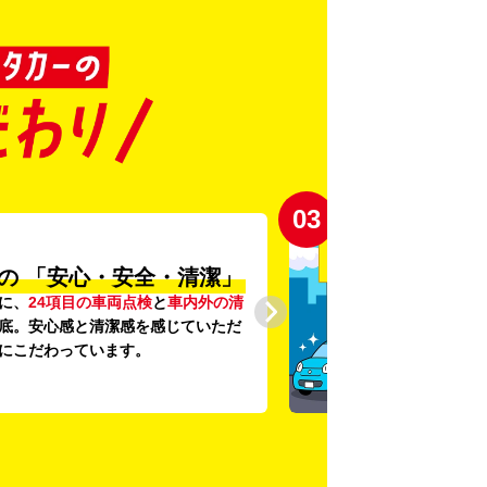
03
の
「安心・安全・清潔」
に、
24項目の車両点検
と
車内外の清
底。安心感と清潔感を感じていただ
にこだわっています。