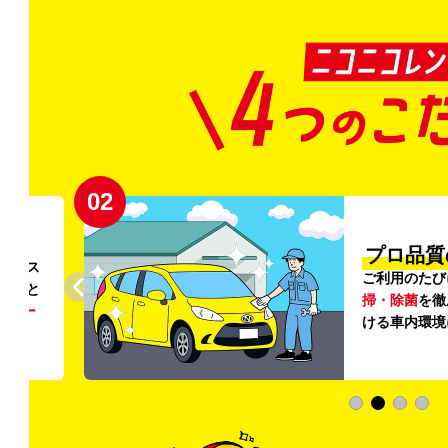
02
円〜
プロ品質
リンス
ご利用のたび
ること
掃・除菌
を徹
う
リー
ける車内環境