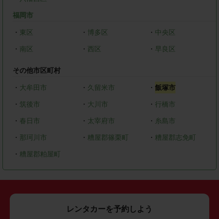
福岡市
・
東区
・
博多区
・
中央区
・
南区
・
西区
・
早良区
その他市区町村
・
大牟田市
・
久留米市
・
飯塚市
・
筑後市
・
大川市
・
行橋市
・
春日市
・
太宰府市
・
糸島市
・
那珂川市
・
糟屋郡篠栗町
・
糟屋郡志免町
・
糟屋郡粕屋町
レンタカーを予約しよう