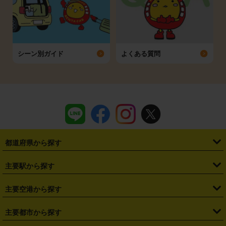
シーン別ガイド
よくある質問
都道府県から探す
・
北海道
・
青森県
・
岩手県
・
宮城県
・
秋田県
・
山形県
主要駅から探す
・
福島県
・
東京都
・
神奈川県
・
埼玉県
・
千葉県
・
茨城県
・
札幌駅
・
仙台駅
・
新宿駅
・
池袋駅
・
渋谷駅
・
東京駅
主要空港から探す
・
栃木県
・
群馬県
・
山梨県
・
愛知県
・
静岡県
・
岐阜県
・
横浜駅
・
川崎駅
・
大宮駅
・
西船橋駅
・
柏駅
・
名古屋駅
・
新千歳空港
・
仙台空港
主要都市から探す
・
長野県
・
新潟県
・
富山県
・
石川県
・
福井県
・
大阪府
・
大阪駅
・
難波駅
・
三宮駅
・
京都駅
・
広島駅
・
博多駅
・
成田空港
・
羽田空港