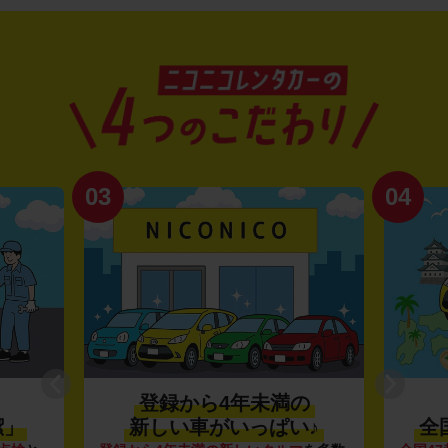
03
04
登録から4年未満の
潔」
新しい車がいっぱい♪
全