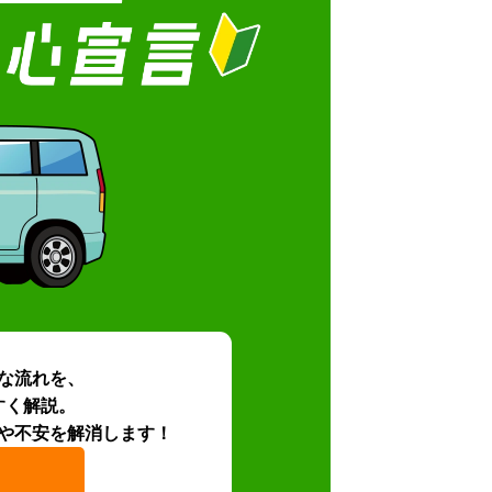
な流れを、
すく解説。
や不安を解消します！