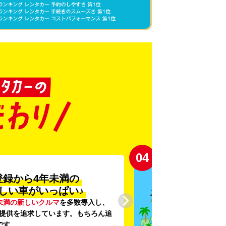
01
利便性抜群★
約1,500店舗を展開
県に1,500店舗
を展開し、
駅チカ・
舗や
24時間営業
店舗で、いつでもど
ご利用いただける利便性にこだわっ