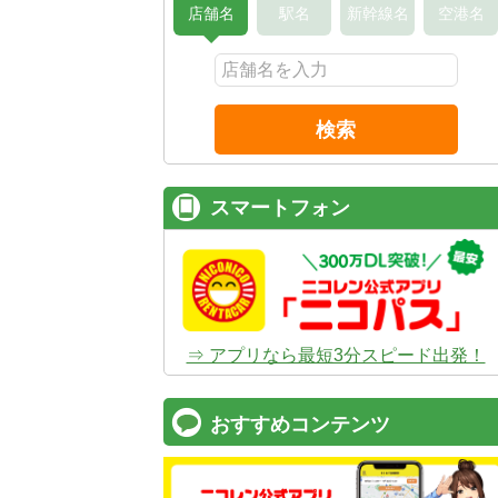
店舗名
駅名
新幹線名
空港名
検索
スマートフォン
⇒ アプリなら最短3分スピード出発！
おすすめコンテンツ