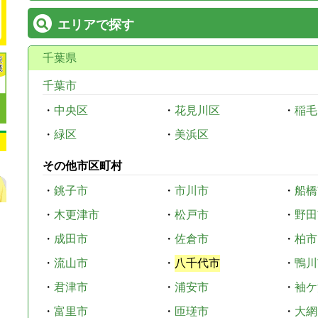
エリアで探す
千葉県
千葉市
・
中央区
・
花見川区
・
稲毛
・
緑区
・
美浜区
その他市区町村
・
銚子市
・
市川市
・
船橋
・
木更津市
・
松戸市
・
野田
・
成田市
・
佐倉市
・
柏市
・
流山市
・
八千代市
・
鴨川
・
君津市
・
浦安市
・
袖ケ
・
富里市
・
匝瑳市
・
大網