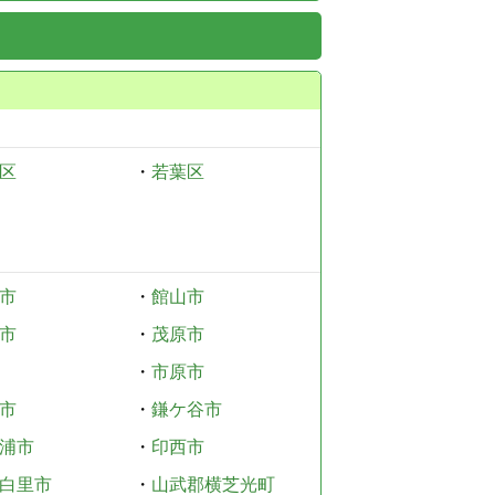
区
・
若葉区
市
・
館山市
市
・
茂原市
・
市原市
市
・
鎌ケ谷市
浦市
・
印西市
白里市
・
山武郡横芝光町