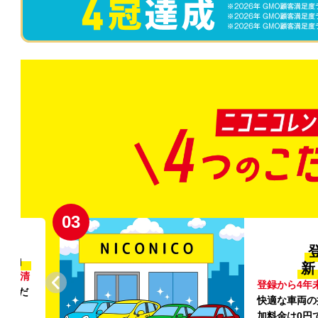
04
全国
全国47都道府
入し、
空港周辺
の店
ろん追
こでも気軽に