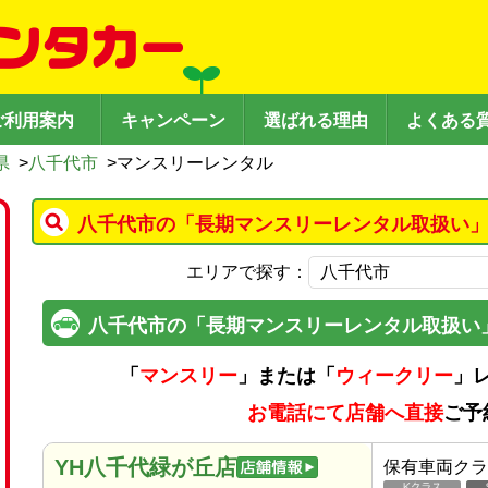
ご利用案内
キャンペーン
選ばれる理由
よくある
県
>
八千代市
>
マンスリーレンタル
八千代市の「長期マンスリーレンタル取扱い」
エリアで探す：
八千代市の「長期マンスリーレンタル取扱い
「
マンスリー
」または「
ウィークリー
」
お電話にて店舗へ直接
ご予
YH八千代緑が丘店
保有車両クラ