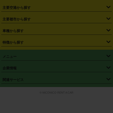
・
福島県
・
東京都
・
神奈川県
・
埼玉県
・
千葉県
・
茨城県
・
札幌駅
・
仙台駅
・
新宿駅
・
池袋駅
・
渋谷駅
・
東京駅
主要空港から探す
・
栃木県
・
群馬県
・
山梨県
・
愛知県
・
静岡県
・
岐阜県
・
横浜駅
・
川崎駅
・
大宮駅
・
西船橋駅
・
柏駅
・
名古屋駅
・
新千歳空港
・
仙台空港
主要都市から探す
・
長野県
・
新潟県
・
富山県
・
石川県
・
福井県
・
大阪府
・
大阪駅
・
難波駅
・
三宮駅
・
京都駅
・
広島駅
・
博多駅
・
成田空港
・
羽田空港
・
兵庫県
・
京都府
・
滋賀県
・
和歌山県
・
奈良県
・
三重県
・
札幌市
・
仙台市
車種から探す
・
熊本駅
・
那覇空港駅
・
中部国際空港セントレア
・
関西国際空港
・
鳥取県
・
島根県
・
岡山県
・
広島県
・
山口県
・
徳島県
・
千葉市
・
さいたま市
・
軽自動車
・
コンパクトカー
・
ステーションワゴン・セダン
特徴から探す
・
大阪国際空港（伊丹空港）
・
神戸空港
・
香川県
・
愛媛県
・
高知県
・
福岡県
・
佐賀県
・
長崎県
・
横浜市
・
川崎市
・
ミニバン・ワンボックス
・
高級ミニバン・ワンボックス
・
SUV
・
岡山空港
・
徳島空港
・
ハイブリッド
・
宅配レンタカー
・
ETCカードレンタル
・
熊本県
・
大分県
・
宮崎県
・
鹿児島県
・
沖縄県
・
相模原市
・
新潟市
メニュー
・
軽トラック・商用バン
・
福岡空港
・
鹿児島空港
・
長期レンタル
・
深夜時間帯レンタル
・
免責補償プラス
・
静岡市
・
浜松市
・
・
トラック・バン
トップページ
・
はじめての方へ
・
ご利用案内
(タウンエースバン、ライトエースバン等)
企業情報
・
那覇空港
・
パーフェクト補償
・
スタッドレスタイヤ
・
直前予約
・
名古屋市
・
京都市
・
・
トラック・バン
ベストレート保証
・
予約から返却まで
・
・
店舗オリジナル
利用シーン別ガイ
(ハイエースバン・キャラバン等)
・
・
ニコパス(アプリ)
会社概要
・
ニュース
・
国際運転免許証
・
フランチャイズ募集
・
営業時間外返却サービス
・
個人情報保護
関連サービス
・
大阪市
・
堺市
ド
・
・
レッカー搬送サービス
カスタマーハラスメントに対する基本方針
・
神戸市
・
岡山市
・
・
車種・料金
カーリースなら「定額ニコノリパック」
・
店舗を探す
・
キャンペーン
© NICONICO RENT A CAR
・
特定商取引法に基づく表記
・
旅行業約款
・
広島市
・
北九州市
・
・
会員特典
超短期カーリースの「ニコリース」
・
選ばれる理由
・
安心・安全への取
り組み
・
福岡市
・
熊本市
・
清潔・快適な車内
・
徹底した車両点検
・
新しいクルマ