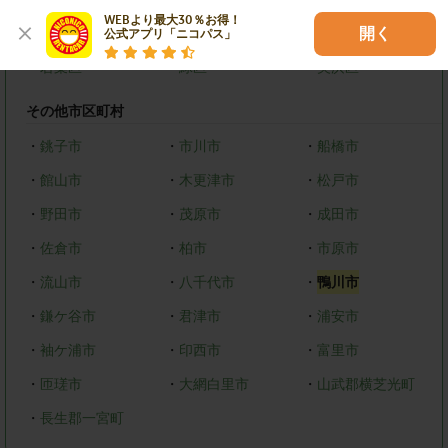
WEBより最大30％お得！

・
中央区
・
花見川区
・
稲毛区
開く
公式アプリ「ニコパス」
・
若葉区
・
緑区
・
美浜区
その他市区町村
・
銚子市
・
市川市
・
船橋市
・
館山市
・
木更津市
・
松戸市
・
野田市
・
茂原市
・
成田市
・
佐倉市
・
柏市
・
市原市
・
流山市
・
八千代市
・
鴨川市
・
鎌ケ谷市
・
君津市
・
浦安市
・
袖ケ浦市
・
印西市
・
富里市
・
匝瑳市
・
大網白里市
・
山武郡横芝光町
・
長生郡一宮町