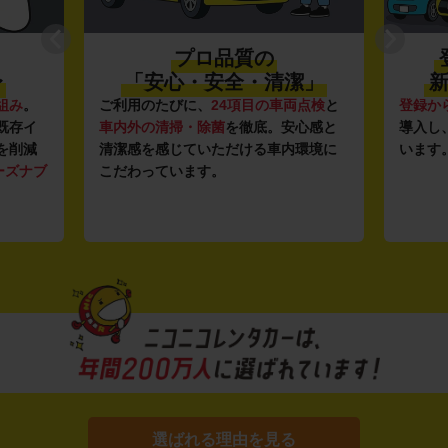
プロ品質の
〜
「安心・安全・清潔」
新
組み
。
ご利用のたびに、
24項目の車両点検
と
登録か
既存イ
車内外の清掃・除菌
を徹底。安心感と
導入し
を削減
清潔感を感じていただける車内環境に
います
ーズナブ
こだわっています。
選ばれる理由を見る