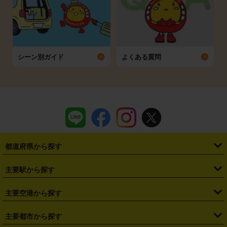
シーン別ガイド
よくある質問
都道府県から探す
・
北海道
・
青森県
・
岩手県
・
宮城県
・
秋田県
・
山形県
主要駅から探す
・
福島県
・
東京都
・
神奈川県
・
埼玉県
・
千葉県
・
茨城県
・
札幌駅
・
仙台駅
・
新宿駅
・
池袋駅
・
渋谷駅
・
東京駅
主要空港から探す
・
栃木県
・
群馬県
・
山梨県
・
愛知県
・
静岡県
・
岐阜県
・
横浜駅
・
川崎駅
・
大宮駅
・
西船橋駅
・
柏駅
・
名古屋駅
・
新千歳空港
・
仙台空港
主要都市から探す
・
長野県
・
新潟県
・
富山県
・
石川県
・
福井県
・
大阪府
・
大阪駅
・
難波駅
・
三宮駅
・
京都駅
・
広島駅
・
博多駅