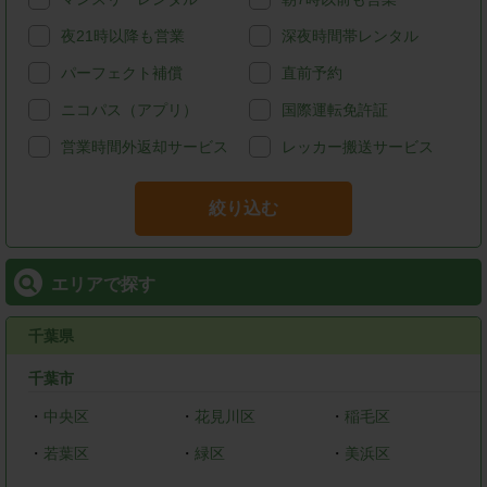
夜21時以降も営業
深夜時間帯レンタル
パーフェクト補償
直前予約
ニコパス（アプリ）
国際運転免許証
営業時間外返却サービス
レッカー搬送サービス
絞り込む
エリアで探す
千葉県
千葉市
・
中央区
・
花見川区
・
稲毛区
・
若葉区
・
緑区
・
美浜区