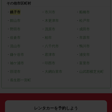
その他市区町村
・
銚子市
・
市川市
・
船橋市
・
館山市
・
木更津市
・
松戸市
・
野田市
・
茂原市
・
成田市
・
佐倉市
・
柏市
・
市原市
・
流山市
・
八千代市
・
鴨川市
・
鎌ケ谷市
・
君津市
・
浦安市
・
袖ケ浦市
・
印西市
・
富里市
・
匝瑳市
・
大網白里市
・
山武郡横芝光町
・
長生郡一宮町
レンタカーを予約しよう