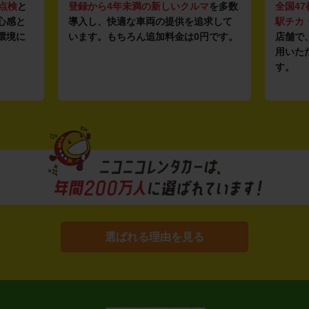
点検
と
登録から4年未満の新しいクルマ
を多数
全国47
心感と
導入し、快適な車両の提供を追求して
駅チカ
環境に
います。もちろん追加料金は0円です。
店舗で
用いた
す。
選ばれる理由を見る