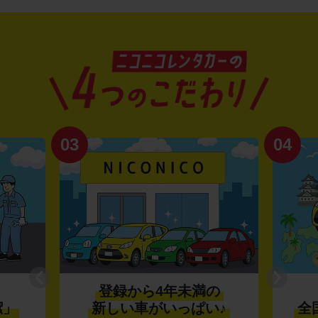
03
04
登録から4年未満の
潔」
新しい車がいっぱい♪
全