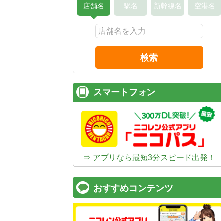
店舗名
駅名
新幹線名
空港名
検索
スマートフォン
⇒ アプリなら最短3分スピード出発！
おすすめコンテンツ