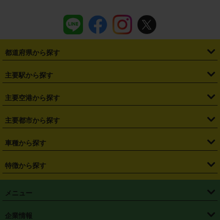
都道府県から探す
・
北海道
・
青森県
・
岩手県
・
宮城県
・
秋田県
・
山形県
主要駅から探す
・
福島県
・
東京都
・
神奈川県
・
埼玉県
・
千葉県
・
茨城県
・
札幌駅
・
仙台駅
・
新宿駅
・
池袋駅
・
渋谷駅
・
東京駅
主要空港から探す
・
栃木県
・
群馬県
・
山梨県
・
愛知県
・
静岡県
・
岐阜県
・
横浜駅
・
川崎駅
・
大宮駅
・
西船橋駅
・
柏駅
・
名古屋駅
・
新千歳空港
・
仙台空港
主要都市から探す
・
長野県
・
新潟県
・
富山県
・
石川県
・
福井県
・
大阪府
・
大阪駅
・
難波駅
・
三宮駅
・
京都駅
・
広島駅
・
博多駅
・
成田空港
・
羽田空港
・
兵庫県
・
京都府
・
滋賀県
・
和歌山県
・
奈良県
・
三重県
・
札幌市
・
仙台市
車種から探す
・
熊本駅
・
那覇空港駅
・
中部国際空港セントレア
・
関西国際空港
・
鳥取県
・
島根県
・
岡山県
・
広島県
・
山口県
・
徳島県
・
千葉市
・
さいたま市
・
軽自動車
・
コンパクトカー
・
ステーションワゴン・セダン
特徴から探す
・
大阪国際空港（伊丹空港）
・
神戸空港
・
香川県
・
愛媛県
・
高知県
・
福岡県
・
佐賀県
・
長崎県
・
横浜市
・
川崎市
・
ミニバン・ワンボックス
・
高級ミニバン・ワンボックス
・
SUV
・
岡山空港
・
徳島空港
・
ハイブリッド
・
宅配レンタカー
・
ETCカードレンタル
・
熊本県
・
大分県
・
宮崎県
・
鹿児島県
・
沖縄県
・
相模原市
・
新潟市
メニュー
・
軽トラック・商用バン
・
福岡空港
・
鹿児島空港
・
長期レンタル
・
深夜時間帯レンタル
・
免責補償プラス
・
静岡市
・
浜松市
・
・
トラック・バン
トップページ
・
はじめての方へ
・
ご利用案内
(タウンエースバン、ライトエースバン等)
企業情報
・
那覇空港
・
パーフェクト補償
・
スタッドレスタイヤ
・
直前予約