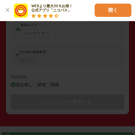
返却日時
WEBより最大30％お得！

2026年08月11日 (火)
05:00
開く
公式アプリ「ニコパス」
車両タイプ
コンパクトカー
その他の検索条件
指定なし
禁煙/喫煙
指定無し
禁煙
喫煙
レンタカーを検索する