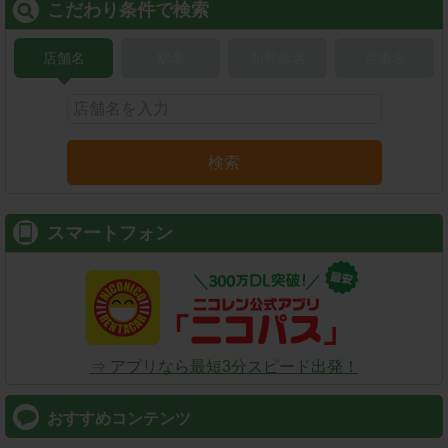
こだわり条件で検索
店舗名
駅名
新幹線名
空港名
検索
スマートフォン
⇒ アプリなら最短3分スピード出発！
おすすめコンテンツ