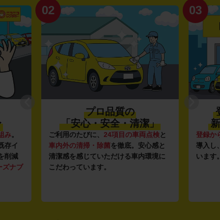
02
03
プロ品質の
〜
「安心・安全・清潔」
新
組み
。
ご利用のたびに、
24項目の車両点検
と
登録か
既存イ
車内外の清掃・除菌
を徹底。安心感と
導入し
を削減
清潔感を感じていただける車内環境に
います
ーズナブ
こだわっています。