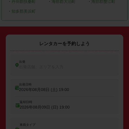
・
丹羽郡扶桑町
・
海部郡大治町
・
海部郡蟹江町
・
知多郡美浜町
レンタカーを予約しよう
出発
出発店舗、エリアを入力
出発日時
2026年08月08日 (土)
19:00
返却日時
2026年08月09日 (日)
19:00
車両タイプ