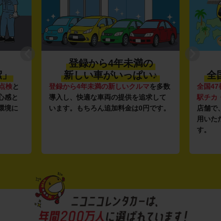
登録から4年未満の
潔」
新しい車がいっぱい♪
全
点検
と
登録から4年未満の新しいクルマ
を多数
全国47
心感と
導入し、快適な車両の提供を追求して
駅チカ
環境に
います。もちろん追加料金は0円です。
店舗で
用いた
す。