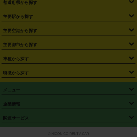
都道府県から探す
・
北海道
・
青森県
・
岩手県
・
宮城県
・
秋田県
・
山形県
主要駅から探す
・
福島県
・
東京都
・
神奈川県
・
埼玉県
・
千葉県
・
茨城県
・
札幌駅
・
仙台駅
・
新宿駅
・
池袋駅
・
渋谷駅
・
東京駅
主要空港から探す
・
栃木県
・
群馬県
・
山梨県
・
愛知県
・
静岡県
・
岐阜県
・
横浜駅
・
川崎駅
・
大宮駅
・
西船橋駅
・
柏駅
・
名古屋駅
・
新千歳空港
・
仙台空港
主要都市から探す
・
長野県
・
新潟県
・
富山県
・
石川県
・
福井県
・
大阪府
・
大阪駅
・
難波駅
・
三宮駅
・
京都駅
・
広島駅
・
博多駅
・
成田空港
・
羽田空港
・
兵庫県
・
京都府
・
滋賀県
・
和歌山県
・
奈良県
・
三重県
・
札幌市
・
仙台市
車種から探す
・
熊本駅
・
那覇空港駅
・
中部国際空港セントレア
・
関西国際空港
・
鳥取県
・
島根県
・
岡山県
・
広島県
・
山口県
・
徳島県
・
千葉市
・
さいたま市
・
軽自動車
・
コンパクトカー
・
ステーションワゴン・セダン
特徴から探す
・
大阪国際空港（伊丹空港）
・
神戸空港
・
香川県
・
愛媛県
・
高知県
・
福岡県
・
佐賀県
・
長崎県
・
横浜市
・
川崎市
・
ミニバン・ワンボックス
・
高級ミニバン・ワンボックス
・
SUV
・
岡山空港
・
徳島空港
・
ハイブリッド
・
宅配レンタカー
・
ETCカードレンタル
・
熊本県
・
大分県
・
宮崎県
・
鹿児島県
・
沖縄県
・
相模原市
・
新潟市
メニュー
・
軽トラック・商用バン
・
福岡空港
・
鹿児島空港
・
長期レンタル
・
深夜時間帯レンタル
・
免責補償プラス
・
静岡市
・
浜松市
・
・
トラック・バン
トップページ
・
はじめての方へ
・
ご利用案内
(タウンエースバン、ライトエースバン等)
企業情報
・
那覇空港
・
パーフェクト補償
・
スタッドレスタイヤ
・
直前予約
・
名古屋市
・
京都市
・
・
トラック・バン
ベストレート保証
・
予約から返却まで
・
・
店舗オリジナル
利用シーン別ガイ
(ハイエースバン・キャラバン等)
・
・
ニコパス(アプリ)
会社概要
・
ニュース
・
国際運転免許証
・
フランチャイズ募集
・
営業時間外返却サービス
・
個人情報保護
関連サービス
・
大阪市
・
堺市
ド
・
・
レッカー搬送サービス
カスタマーハラスメントに対する基本方針
・
神戸市
・
岡山市
・
・
車種・料金
カーリースなら「定額ニコノリパック」
・
店舗を探す
・
キャンペーン
© NICONICO RENT A CAR
・
特定商取引法に基づく表記
・
旅行業約款