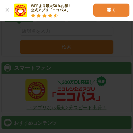
こだわり条件で検索
WEBより最大30％お得！

開く
公式アプリ「ニコパス」
店舗名
駅名
新幹線名
空港名
検索
スマートフォン
⇒ アプリなら最短3分スピード出発！
おすすめコンテンツ