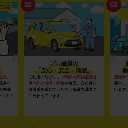
02
03
プロ品質の
〜
「安心・安全・清潔」
新
組み
。
ご利用のたびに、
24項目の車両点検
と
登録か
既存イ
車内外の清掃・除菌
を徹底。安心感と
導入し
を削減
清潔感を感じていただける車内環境に
います
ーズナブ
こだわっています。