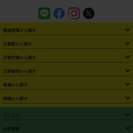
都道府県から探す
・
北海道
・
青森県
・
岩手県
・
宮城県
・
秋田県
・
山形県
主要駅から探す
・
福島県
・
東京都
・
神奈川県
・
埼玉県
・
千葉県
・
茨城県
・
札幌駅
・
仙台駅
・
新宿駅
・
池袋駅
・
渋谷駅
・
東京駅
主要空港から探す
・
栃木県
・
群馬県
・
山梨県
・
愛知県
・
静岡県
・
岐阜県
・
横浜駅
・
川崎駅
・
大宮駅
・
西船橋駅
・
柏駅
・
名古屋駅
・
新千歳空港
・
仙台空港
主要都市から探す
・
長野県
・
新潟県
・
富山県
・
石川県
・
福井県
・
大阪府
・
大阪駅
・
難波駅
・
三宮駅
・
京都駅
・
広島駅
・
博多駅
・
成田空港
・
羽田空港
・
兵庫県
・
京都府
・
滋賀県
・
和歌山県
・
奈良県
・
三重県
・
札幌市
・
仙台市
車種から探す
・
熊本駅
・
那覇空港駅
・
中部国際空港セントレア
・
関西国際空港
・
鳥取県
・
島根県
・
岡山県
・
広島県
・
山口県
・
徳島県
・
千葉市
・
さいたま市
・
軽自動車
・
コンパクトカー
・
ステーションワゴン・セダン
特徴から探す
・
大阪国際空港（伊丹空港）
・
神戸空港
・
香川県
・
愛媛県
・
高知県
・
福岡県
・
佐賀県
・
長崎県
・
横浜市
・
川崎市
・
ミニバン・ワンボックス
・
高級ミニバン・ワンボックス
・
SUV
・
岡山空港
・
徳島空港
・
ハイブリッド
・
宅配レンタカー
・
ETCカードレンタル
・
熊本県
・
大分県
・
宮崎県
・
鹿児島県
・
沖縄県
・
相模原市
・
新潟市
メニュー
・
軽トラック・商用バン
・
福岡空港
・
鹿児島空港
・
長期レンタル
・
深夜時間帯レンタル
・
免責補償プラス
・
静岡市
・
浜松市
・
・
トラック・バン
トップページ
・
はじめての方へ
・
ご利用案内
(タウンエースバン、ライトエースバン等)
企業情報
・
那覇空港
・
パーフェクト補償
・
スタッドレスタイヤ
・
直前予約
・
名古屋市
・
京都市