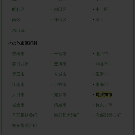
・
昭和区
・
熱田区
・
中川区
・
南区
・
守山区
・
緑区
・
天白区
その他市区町村
・
豊橋市
・
一宮市
・
瀬戸市
・
春日井市
・
豊川市
・
刈谷市
・
豊田市
・
安城市
・
常滑市
・
江南市
・
小牧市
・
東海市
・
大府市
・
知多市
・
尾張旭市
・
岩倉市
・
清須市
・
長久手市
・
丹羽郡扶桑町
・
海部郡大治町
・
海部郡蟹江町
・
知多郡美浜町