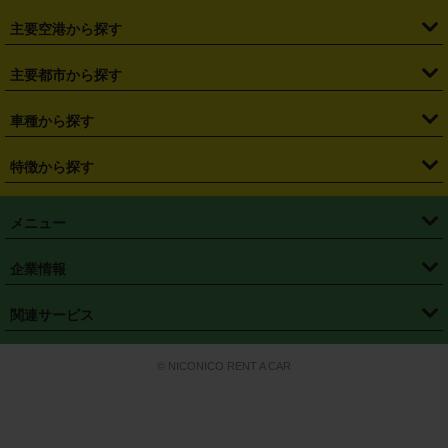
・
福島県
・
東京都
・
神奈川県
・
埼玉県
・
千葉県
・
茨城県
・
札幌駅
・
仙台駅
・
新宿駅
・
池袋駅
・
渋谷駅
・
東京駅
主要空港から探す
・
栃木県
・
群馬県
・
山梨県
・
愛知県
・
静岡県
・
岐阜県
・
横浜駅
・
川崎駅
・
大宮駅
・
西船橋駅
・
柏駅
・
名古屋駅
・
新千歳空港
・
仙台空港
主要都市から探す
・
長野県
・
新潟県
・
富山県
・
石川県
・
福井県
・
大阪府
・
大阪駅
・
難波駅
・
三宮駅
・
京都駅
・
広島駅
・
博多駅
・
成田空港
・
羽田空港
・
兵庫県
・
京都府
・
滋賀県
・
和歌山県
・
奈良県
・
三重県
・
札幌市
・
仙台市
車種から探す
・
熊本駅
・
那覇空港駅
・
中部国際空港セントレア
・
関西国際空港
・
鳥取県
・
島根県
・
岡山県
・
広島県
・
山口県
・
徳島県
・
千葉市
・
さいたま市
・
軽自動車
・
コンパクトカー
・
ステーションワゴン・セダン
特徴から探す
・
大阪国際空港（伊丹空港）
・
神戸空港
・
香川県
・
愛媛県
・
高知県
・
福岡県
・
佐賀県
・
長崎県
・
横浜市
・
川崎市
・
ミニバン・ワンボックス
・
高級ミニバン・ワンボックス
・
SUV
・
岡山空港
・
徳島空港
・
ハイブリッド
・
宅配レンタカー
・
ETCカードレンタル
・
熊本県
・
大分県
・
宮崎県
・
鹿児島県
・
沖縄県
・
相模原市
・
新潟市
メニュー
・
軽トラック・商用バン
・
福岡空港
・
鹿児島空港
・
長期レンタル
・
深夜時間帯レンタル
・
免責補償プラス
・
静岡市
・
浜松市
・
・
トラック・バン
トップページ
・
はじめての方へ
・
ご利用案内
(タウンエースバン、ライトエースバン等)
企業情報
・
那覇空港
・
パーフェクト補償
・
スタッドレスタイヤ
・
直前予約
・
名古屋市
・
京都市
・
・
トラック・バン
ベストレート保証
・
予約から返却まで
・
・
店舗オリジナル
利用シーン別ガイ
(ハイエースバン・キャラバン等)
・
・
ニコパス(アプリ)
会社概要
・
ニュース
・
国際運転免許証
・
フランチャイズ募集
・
営業時間外返却サービス
・
個人情報保護
関連サービス
・
大阪市
・
堺市
ド
・
・
レッカー搬送サービス
カスタマーハラスメントに対する基本方針
・
神戸市
・
岡山市
・
・
車種・料金
カーリースなら「定額ニコノリパック」
・
店舗を探す
・
キャンペーン
© NICONICO RENT A CAR
・
特定商取引法に基づく表記
・
旅行業約款
・
広島市
・
北九州市
・
・
会員特典
超短期カーリースの「ニコリース」
・
選ばれる理由
・
安心・安全への取
り組み
・
福岡市
・
熊本市
・
清潔・快適な車内
・
徹底した車両点検
・
新しいクルマ