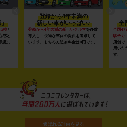
登録から4年未満の
潔」
新しい車がいっぱい♪
全
点検
と
登録から4年未満の新しいクルマ
を多数
全国47
心感と
導入し、快適な車両の提供を追求して
駅チカ
環境に
います。もちろん追加料金は0円です。
店舗で
用いた
す。
選ばれる理由を見る