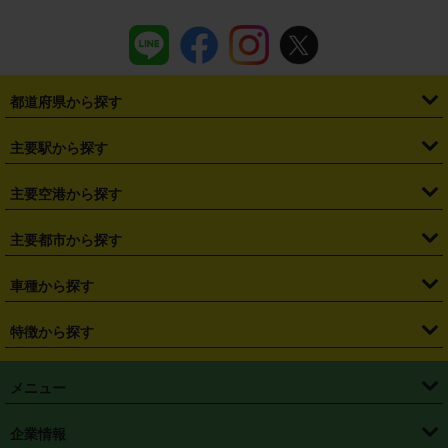
都道府県から探す
・
北海道
・
青森県
・
岩手県
・
宮城県
・
秋田県
・
山形県
主要駅から探す
・
福島県
・
東京都
・
神奈川県
・
埼玉県
・
千葉県
・
茨城県
・
札幌駅
・
仙台駅
・
新宿駅
・
池袋駅
・
渋谷駅
・
東京駅
主要空港から探す
・
栃木県
・
群馬県
・
山梨県
・
愛知県
・
静岡県
・
岐阜県
・
横浜駅
・
川崎駅
・
大宮駅
・
西船橋駅
・
柏駅
・
名古屋駅
・
新千歳空港
・
仙台空港
主要都市から探す
・
長野県
・
新潟県
・
富山県
・
石川県
・
福井県
・
大阪府
・
大阪駅
・
難波駅
・
三宮駅
・
京都駅
・
広島駅
・
博多駅
・
成田空港
・
羽田空港
・
兵庫県
・
京都府
・
滋賀県
・
和歌山県
・
奈良県
・
三重県
・
札幌市
・
仙台市
車種から探す
・
熊本駅
・
那覇空港駅
・
中部国際空港セントレア
・
関西国際空港
・
鳥取県
・
島根県
・
岡山県
・
広島県
・
山口県
・
徳島県
・
千葉市
・
さいたま市
・
軽自動車
・
コンパクトカー
・
ステーションワゴン・セダン
特徴から探す
・
大阪国際空港（伊丹空港）
・
神戸空港
・
香川県
・
愛媛県
・
高知県
・
福岡県
・
佐賀県
・
長崎県
・
横浜市
・
川崎市
・
ミニバン・ワンボックス
・
高級ミニバン・ワンボックス
・
SUV
・
岡山空港
・
徳島空港
・
ハイブリッド
・
宅配レンタカー
・
ETCカードレンタル
・
熊本県
・
大分県
・
宮崎県
・
鹿児島県
・
沖縄県
・
相模原市
・
新潟市
メニュー
・
軽トラック・商用バン
・
福岡空港
・
鹿児島空港
・
長期レンタル
・
深夜時間帯レンタル
・
免責補償プラス
・
静岡市
・
浜松市
・
・
トラック・バン
トップページ
・
はじめての方へ
・
ご利用案内
(タウンエースバン、ライトエースバン等)
企業情報
・
那覇空港
・
パーフェクト補償
・
スタッドレスタイヤ
・
直前予約
・
名古屋市
・
京都市