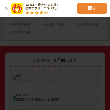
WEBより最大30％お得！

・
大府市
・
知多市
・
尾張旭市
開く
公式アプリ「ニコパス」
・
岩倉市
・
清須市
・
長久手市
・
丹羽郡扶桑町
・
海部郡大治町
・
海部郡蟹江町
・
知多郡美浜町
レンタカーを予約しよう
出発
出発店舗、エリアを入力
出発日時
2026年08月08日 (土)
18:00