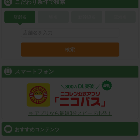
こだわり条件で検索
店舗名
駅名
新幹線名
空港名
検索
スマートフォン
⇒ アプリなら最短3分スピード出発！
おすすめコンテンツ