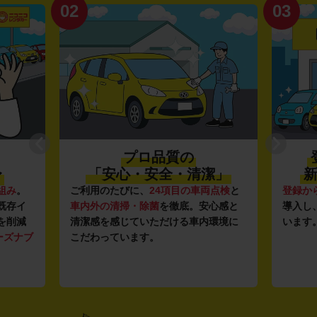
02
03
プロ品質の
〜
「安心・安全・清潔」
新
組み
。
ご利用のたびに、
24項目の車両点検
と
登録か
既存イ
車内外の清掃・除菌
を徹底。安心感と
導入し
を削減
清潔感を感じていただける車内環境に
います
ーズナブ
こだわっています。