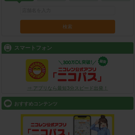
検索
スマートフォン
⇒ アプリなら最短3分スピード出発！
おすすめコンテンツ