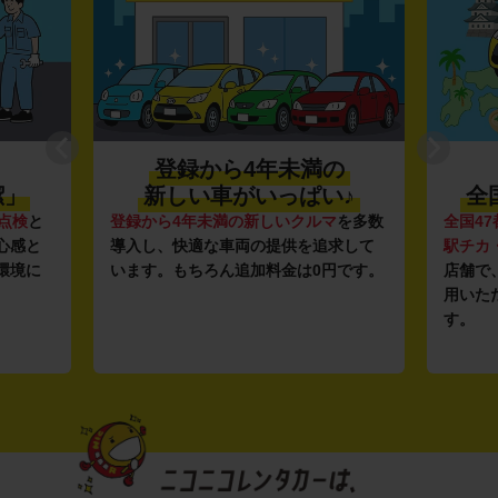
登録から4年未満の
潔」
新しい車がいっぱい♪
全
点検
と
登録から4年未満の新しいクルマ
を多数
全国47
心感と
導入し、快適な車両の提供を追求して
駅チカ
環境に
います。もちろん追加料金は0円です。
店舗で
用いた
す。