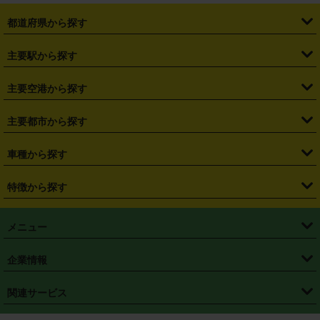
都道府県から探す
・
北海道
・
青森県
・
岩手県
・
宮城県
・
秋田県
・
山形県
主要駅から探す
・
福島県
・
東京都
・
神奈川県
・
埼玉県
・
千葉県
・
茨城県
・
札幌駅
・
仙台駅
・
新宿駅
・
池袋駅
・
渋谷駅
・
東京駅
主要空港から探す
・
栃木県
・
群馬県
・
山梨県
・
愛知県
・
静岡県
・
岐阜県
・
横浜駅
・
川崎駅
・
大宮駅
・
西船橋駅
・
柏駅
・
名古屋駅
・
新千歳空港
・
仙台空港
主要都市から探す
・
長野県
・
新潟県
・
富山県
・
石川県
・
福井県
・
大阪府
・
大阪駅
・
難波駅
・
三宮駅
・
京都駅
・
広島駅
・
博多駅
・
成田空港
・
羽田空港
・
兵庫県
・
京都府
・
滋賀県
・
和歌山県
・
奈良県
・
三重県
・
札幌市
・
仙台市
車種から探す
・
熊本駅
・
那覇空港駅
・
中部国際空港セントレア
・
関西国際空港
・
鳥取県
・
島根県
・
岡山県
・
広島県
・
山口県
・
徳島県
・
千葉市
・
さいたま市
・
軽自動車
・
コンパクトカー
・
ステーションワゴン・セダン
特徴から探す
・
大阪国際空港（伊丹空港）
・
神戸空港
・
香川県
・
愛媛県
・
高知県
・
福岡県
・
佐賀県
・
長崎県
・
横浜市
・
川崎市
・
ミニバン・ワンボックス
・
高級ミニバン・ワンボックス
・
SUV
・
岡山空港
・
徳島空港
・
ハイブリッド
・
宅配レンタカー
・
ETCカードレンタル
・
熊本県
・
大分県
・
宮崎県
・
鹿児島県
・
沖縄県
・
相模原市
・
新潟市
メニュー
・
軽トラック・商用バン
・
福岡空港
・
鹿児島空港
・
長期レンタル
・
深夜時間帯レンタル
・
免責補償プラス
・
静岡市
・
浜松市
・
・
トラック・バン
トップページ
・
はじめての方へ
・
ご利用案内
(タウンエースバン、ライトエースバン等)
企業情報
・
那覇空港
・
パーフェクト補償
・
スタッドレスタイヤ
・
直前予約
・
名古屋市
・
京都市
・
・
トラック・バン
ベストレート保証
・
予約から返却まで
・
・
店舗オリジナル
利用シーン別ガイ
(ハイエースバン・キャラバン等)
・
・
ニコパス(アプリ)
会社概要
・
ニュース
・
国際運転免許証
・
フランチャイズ募集
・
営業時間外返却サービス
・
個人情報保護
関連サービス
・
大阪市
・
堺市
ド
・
・
レッカー搬送サービス
カスタマーハラスメントに対する基本方針
・
神戸市
・
岡山市
・
・
車種・料金
カーリースなら「定額ニコノリパック」
・
店舗を探す
・
キャンペーン