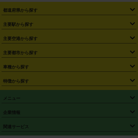
都道府県から探す
・
北海道
・
青森県
・
岩手県
・
宮城県
・
秋田県
・
山形県
主要駅から探す
・
福島県
・
東京都
・
神奈川県
・
埼玉県
・
千葉県
・
茨城県
・
札幌駅
・
仙台駅
・
新宿駅
・
池袋駅
・
渋谷駅
・
東京駅
主要空港から探す
・
栃木県
・
群馬県
・
山梨県
・
愛知県
・
静岡県
・
岐阜県
・
横浜駅
・
川崎駅
・
大宮駅
・
西船橋駅
・
柏駅
・
名古屋駅
・
新千歳空港
・
仙台空港
主要都市から探す
・
長野県
・
新潟県
・
富山県
・
石川県
・
福井県
・
大阪府
・
大阪駅
・
難波駅
・
三宮駅
・
京都駅
・
広島駅
・
博多駅
・
成田空港
・
羽田空港
・
兵庫県
・
京都府
・
滋賀県
・
和歌山県
・
奈良県
・
三重県
・
札幌市
・
仙台市
車種から探す
・
熊本駅
・
那覇空港駅
・
中部国際空港セントレア
・
関西国際空港
・
鳥取県
・
島根県
・
岡山県
・
広島県
・
山口県
・
徳島県
・
千葉市
・
さいたま市
・
軽自動車
・
コンパクトカー
・
ステーションワゴン・セダン
特徴から探す
・
大阪国際空港（伊丹空港）
・
神戸空港
・
香川県
・
愛媛県
・
高知県
・
福岡県
・
佐賀県
・
長崎県
・
横浜市
・
川崎市
・
ミニバン・ワンボックス
・
高級ミニバン・ワンボックス
・
SUV
・
岡山空港
・
徳島空港
・
ハイブリッド
・
宅配レンタカー
・
ETCカードレンタル
・
熊本県
・
大分県
・
宮崎県
・
鹿児島県
・
沖縄県
・
相模原市
・
新潟市
メニュー
・
軽トラック・商用バン
・
福岡空港
・
鹿児島空港
・
長期レンタル
・
深夜時間帯レンタル
・
免責補償プラス
・
静岡市
・
浜松市
・
・
トラック・バン
トップページ
・
はじめての方へ
・
ご利用案内
(タウンエースバン、ライトエースバン等)
企業情報
・
那覇空港
・
パーフェクト補償
・
スタッドレスタイヤ
・
直前予約
・
名古屋市
・
京都市
・
・
トラック・バン
ベストレート保証
・
予約から返却まで
・
・
店舗オリジナル
利用シーン別ガイ
(ハイエースバン・キャラバン等)
・
・
ニコパス(アプリ)
会社概要
・
ニュース
・
国際運転免許証
・
フランチャイズ募集
・
営業時間外返却サービス
・
個人情報保護
関連サービス
・
大阪市
・
堺市
ド
・
・
レッカー搬送サービス
カスタマーハラスメントに対する基本方針
・
神戸市
・
岡山市
・
・
車種・料金
カーリースなら「定額ニコノリパック」
・
店舗を探す
・
キャンペーン