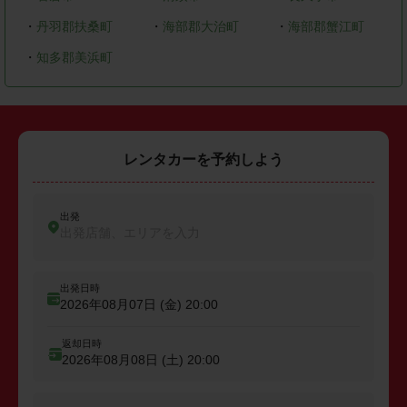
・
丹羽郡扶桑町
・
海部郡大治町
・
海部郡蟹江町
・
知多郡美浜町
レンタカーを予約しよう
出発
出発店舗、エリアを入力
出発日時
2026年08月07日 (金)
20:00
返却日時
2026年08月08日 (土)
20:00