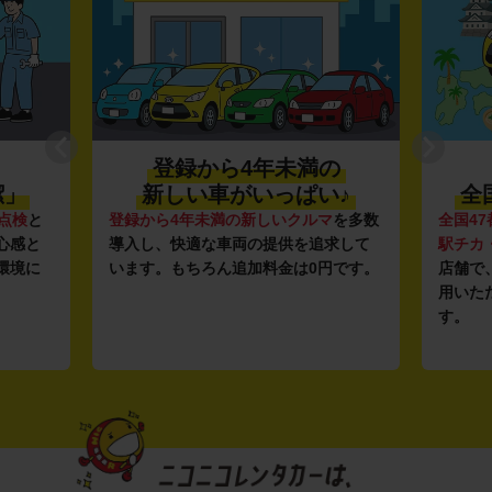
登録から4年未満の
潔」
新しい車がいっぱい♪
全
点検
と
登録から4年未満の新しいクルマ
を多数
全国47
心感と
導入し、快適な車両の提供を追求して
駅チカ
環境に
います。もちろん追加料金は0円です。
店舗で
用いた
す。