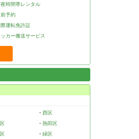
深夜時間帯レンタル
直前予約
国際運転免許証
レッカー搬送サービス
・
西区
区
・
熱田区
区
・
緑区