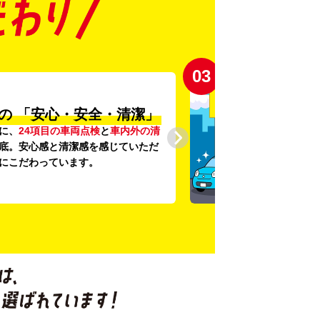
03
の
「安心・安全・清潔」
に、
24項目の車両点検
と
車内外の清
底。安心感と清潔感を感じていただ
にこだわっています。