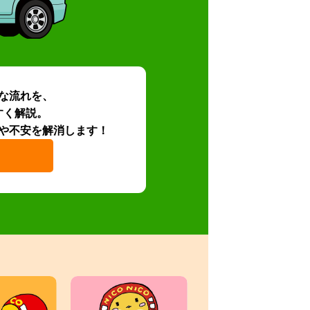
な流れを、
すく解説。
や不安を解消します！