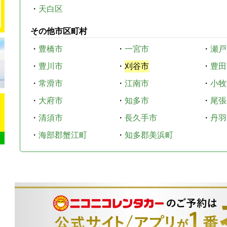
・
天白区
その他市区町村
・
豊橋市
・
一宮市
・
瀬戸
・
豊川市
・
刈谷市
・
豊田
・
常滑市
・
江南市
・
小牧
・
大府市
・
知多市
・
尾張
・
清須市
・
長久手市
・
丹羽
・
海部郡蟹江町
・
知多郡美浜町