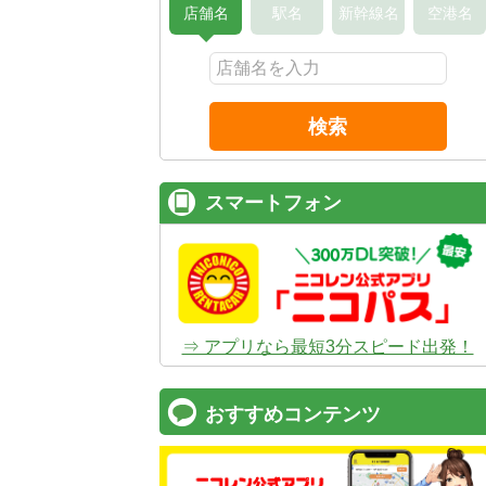
店舗名
駅名
新幹線名
空港名
検索
スマートフォン
⇒ アプリなら最短3分スピード出発！
おすすめコンテンツ