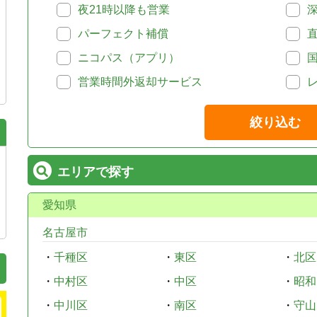
夜21時以降も営業
パーフェクト補償
ニコパス（アプリ）
営業時間外返却サービス
絞り込む
エリアで探す
愛知県
名古屋市
・
千種区
・
東区
・
北区
・
中村区
・
中区
・
昭和
・
中川区
・
南区
・
守山