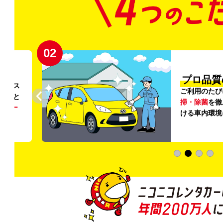
02
円〜
プロ品質
リンス
ご利用のたび
ること
掃・除菌
を徹
う
リー
ける車内環境