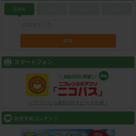
店舗名
駅名
新幹線名
空港名
検索
スマートフォン
⇒ アプリなら最短3分スピード出発！
おすすめコンテンツ