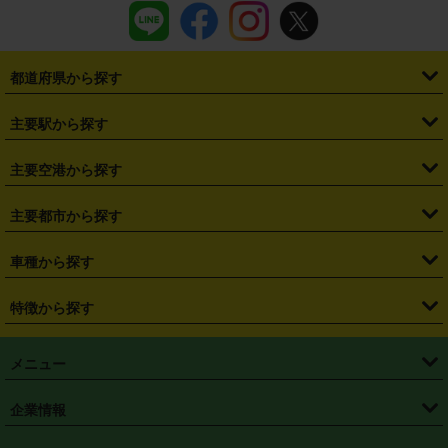
都道府県から探す
・
北海道
・
青森県
・
岩手県
・
宮城県
・
秋田県
・
山形県
主要駅から探す
・
福島県
・
東京都
・
神奈川県
・
埼玉県
・
千葉県
・
茨城県
・
札幌駅
・
仙台駅
・
新宿駅
・
池袋駅
・
渋谷駅
・
東京駅
主要空港から探す
・
栃木県
・
群馬県
・
山梨県
・
愛知県
・
静岡県
・
岐阜県
・
横浜駅
・
川崎駅
・
大宮駅
・
西船橋駅
・
柏駅
・
名古屋駅
・
新千歳空港
・
仙台空港
主要都市から探す
・
長野県
・
新潟県
・
富山県
・
石川県
・
福井県
・
大阪府
・
大阪駅
・
難波駅
・
三宮駅
・
京都駅
・
広島駅
・
博多駅
・
成田空港
・
羽田空港
・
兵庫県
・
京都府
・
滋賀県
・
和歌山県
・
奈良県
・
三重県
・
札幌市
・
仙台市
車種から探す
・
熊本駅
・
那覇空港駅
・
中部国際空港セントレア
・
関西国際空港
・
鳥取県
・
島根県
・
岡山県
・
広島県
・
山口県
・
徳島県
・
千葉市
・
さいたま市
・
軽自動車
・
コンパクトカー
・
ステーションワゴン・セダン
特徴から探す
・
大阪国際空港（伊丹空港）
・
神戸空港
・
香川県
・
愛媛県
・
高知県
・
福岡県
・
佐賀県
・
長崎県
・
横浜市
・
川崎市
・
ミニバン・ワンボックス
・
高級ミニバン・ワンボックス
・
SUV
・
岡山空港
・
徳島空港
・
ハイブリッド
・
宅配レンタカー
・
ETCカードレンタル
・
熊本県
・
大分県
・
宮崎県
・
鹿児島県
・
沖縄県
・
相模原市
・
新潟市
メニュー
・
軽トラック・商用バン
・
福岡空港
・
鹿児島空港
・
長期レンタル
・
深夜時間帯レンタル
・
免責補償プラス
・
静岡市
・
浜松市
・
・
トラック・バン
トップページ
・
はじめての方へ
・
ご利用案内
(タウンエースバン、ライトエースバン等)
企業情報
・
那覇空港
・
パーフェクト補償
・
スタッドレスタイヤ
・
直前予約
・
名古屋市
・
京都市
・
・
トラック・バン
ベストレート保証
・
予約から返却まで
・
・
店舗オリジナル
利用シーン別ガイ
(ハイエースバン・キャラバン等)
・
・
ニコパス(アプリ)
会社概要
・
ニュース
・
国際運転免許証
・
フランチャイズ募集
・
営業時間外返却サービス
・
個人情報保護