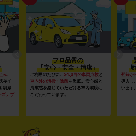
プロ品質の
〜
「安心・安全・清潔」
新
組み
。
ご利用のたびに、
24項目の車両点検
と
登録か
既存イ
車内外の清掃・除菌
を徹底。安心感と
導入し
を削減
清潔感を感じていただける車内環境に
います
ーズナブ
こだわっています。