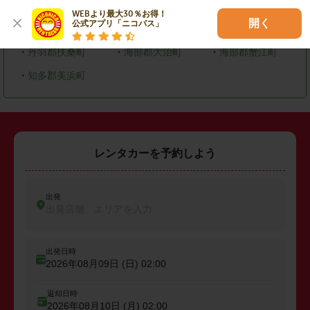
・
大府市
・
知多市
・
尾張旭市
WEBより最大30％お得！

開く
公式アプリ「ニコパス」
・
岩倉市
・
清須市
・
長久手市
・
丹羽郡扶桑町
・
海部郡大治町
・
海部郡蟹江町
・
知多郡美浜町
レンタカーを予約しよう
出発
出発店舗、エリアを入力
出発日時
2026年08月09日 (日)
02:00
返却日時
2026年08月10日 (月)
02:00