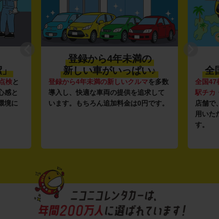
登録から4年未満の
潔」
新しい車がいっぱい♪
全
点検
と
登録から4年未満の新しいクルマ
を多数
全国47
心感と
導入し、快適な車両の提供を追求して
駅チカ
環境に
います。もちろん追加料金は0円です。
店舗で
用いた
す。