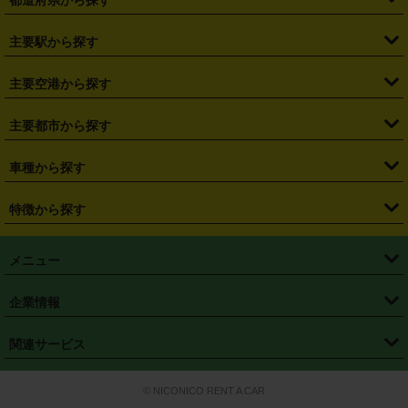
都道府県から探す
・
北海道
・
青森県
・
岩手県
・
宮城県
・
秋田県
・
山形県
主要駅から探す
・
福島県
・
東京都
・
神奈川県
・
埼玉県
・
千葉県
・
茨城県
・
札幌駅
・
仙台駅
・
新宿駅
・
池袋駅
・
渋谷駅
・
東京駅
主要空港から探す
・
栃木県
・
群馬県
・
山梨県
・
愛知県
・
静岡県
・
岐阜県
・
横浜駅
・
川崎駅
・
大宮駅
・
西船橋駅
・
柏駅
・
名古屋駅
・
新千歳空港
・
仙台空港
主要都市から探す
・
長野県
・
新潟県
・
富山県
・
石川県
・
福井県
・
大阪府
・
大阪駅
・
難波駅
・
三宮駅
・
京都駅
・
広島駅
・
博多駅
・
成田空港
・
羽田空港
・
兵庫県
・
京都府
・
滋賀県
・
和歌山県
・
奈良県
・
三重県
・
札幌市
・
仙台市
車種から探す
・
熊本駅
・
那覇空港駅
・
中部国際空港セントレア
・
関西国際空港
・
鳥取県
・
島根県
・
岡山県
・
広島県
・
山口県
・
徳島県
・
千葉市
・
さいたま市
・
軽自動車
・
コンパクトカー
・
ステーションワゴン・セダン
特徴から探す
・
大阪国際空港（伊丹空港）
・
神戸空港
・
香川県
・
愛媛県
・
高知県
・
福岡県
・
佐賀県
・
長崎県
・
横浜市
・
川崎市
・
ミニバン・ワンボックス
・
高級ミニバン・ワンボックス
・
SUV
・
岡山空港
・
徳島空港
・
ハイブリッド
・
宅配レンタカー
・
ETCカードレンタル
・
熊本県
・
大分県
・
宮崎県
・
鹿児島県
・
沖縄県
・
相模原市
・
新潟市
メニュー
・
軽トラック・商用バン
・
福岡空港
・
鹿児島空港
・
長期レンタル
・
深夜時間帯レンタル
・
免責補償プラス
・
静岡市
・
浜松市
・
・
トラック・バン
トップページ
・
はじめての方へ
・
ご利用案内
(タウンエースバン、ライトエースバン等)
企業情報
・
那覇空港
・
パーフェクト補償
・
スタッドレスタイヤ
・
直前予約
・
名古屋市
・
京都市
・
・
トラック・バン
ベストレート保証
・
予約から返却まで
・
・
店舗オリジナル
利用シーン別ガイ
(ハイエースバン・キャラバン等)
・
・
ニコパス(アプリ)
会社概要
・
ニュース
・
国際運転免許証
・
フランチャイズ募集
・
営業時間外返却サービス
・
個人情報保護
関連サービス
・
大阪市
・
堺市
ド
・
・
レッカー搬送サービス
カスタマーハラスメントに対する基本方針
・
神戸市
・
岡山市
・
・
車種・料金
カーリースなら「定額ニコノリパック」
・
店舗を探す
・
キャンペーン
© NICONICO RENT A CAR
・
特定商取引法に基づく表記
・
旅行業約款
・
広島市
・
北九州市