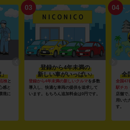
03
04
登録から4年未満の
潔」
新しい車がいっぱい♪
全
点検
と
登録から4年未満の新しいクルマ
を多数
全国47
心感と
導入し、快適な車両の提供を追求して
駅チカ
環境に
います。もちろん追加料金は0円です。
店舗で
用いた
す。