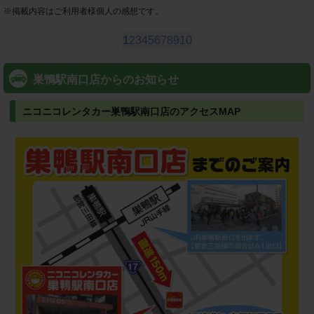
※
掲載内容はご利用者様個人の感想です。
1
2
3
4
5
6
7
8
9
10
巣鴨駅南口店からのお知らせ
ニコニコレンタカー巣鴨駅南口店のアクセスMAP