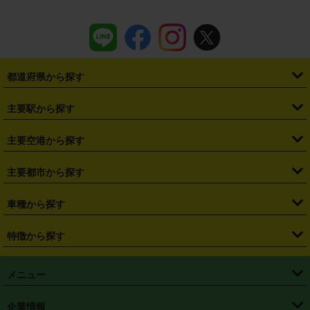
都道府県から探す
・
北海道
・
青森県
・
岩手県
・
宮城県
・
秋田県
・
山形県
主要駅から探す
・
福島県
・
東京都
・
神奈川県
・
埼玉県
・
千葉県
・
茨城県
・
札幌駅
・
仙台駅
・
新宿駅
・
池袋駅
・
渋谷駅
・
東京駅
主要空港から探す
・
栃木県
・
群馬県
・
山梨県
・
愛知県
・
静岡県
・
岐阜県
・
横浜駅
・
川崎駅
・
大宮駅
・
西船橋駅
・
柏駅
・
名古屋駅
・
新千歳空港
・
仙台空港
主要都市から探す
・
長野県
・
新潟県
・
富山県
・
石川県
・
福井県
・
大阪府
・
大阪駅
・
難波駅
・
三宮駅
・
京都駅
・
広島駅
・
博多駅
・
成田空港
・
羽田空港
・
兵庫県
・
京都府
・
滋賀県
・
和歌山県
・
奈良県
・
三重県
・
札幌市
・
仙台市
車種から探す
・
熊本駅
・
那覇空港駅
・
中部国際空港セントレア
・
関西国際空港
・
鳥取県
・
島根県
・
岡山県
・
広島県
・
山口県
・
徳島県
・
千葉市
・
さいたま市
・
軽自動車
・
コンパクトカー
・
ステーションワゴン・セダン
特徴から探す
・
大阪国際空港（伊丹空港）
・
神戸空港
・
香川県
・
愛媛県
・
高知県
・
福岡県
・
佐賀県
・
長崎県
・
横浜市
・
川崎市
・
ミニバン・ワンボックス
・
高級ミニバン・ワンボックス
・
SUV
・
岡山空港
・
徳島空港
・
ハイブリッド
・
宅配レンタカー
・
ETCカードレンタル
・
熊本県
・
大分県
・
宮崎県
・
鹿児島県
・
沖縄県
・
相模原市
・
新潟市
メニュー
・
軽トラック・商用バン
・
福岡空港
・
鹿児島空港
・
長期レンタル
・
深夜時間帯レンタル
・
免責補償プラス
・
静岡市
・
浜松市
・
・
トラック・バン
トップページ
・
はじめての方へ
・
ご利用案内
(タウンエースバン、ライトエースバン等)
企業情報
・
那覇空港
・
パーフェクト補償
・
スタッドレスタイヤ
・
直前予約