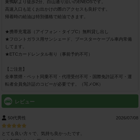
巣鴨駅より徒歩2分、白山通り沿いのENEOSです。

高速入口も近くお出かけの際のアクセスも良好です。

帰着時の給油は特別価格で給油できます。

★携帯充電器（アイフォン・タイプC）無料貸し出し

★フロントガラス用サンシェード、ブースターケーブル車内常備
してます。

★ETCカードレンタル有り（事前予約不可）

【ご注意】

全車禁煙・ペット同乗不可・代理受付不可・国際免許証不可・運
転者全員免許証のコピーが必要です。（写メOK）
レビュー
50代男性
2026/07/08
とても良い方々で、気持ち良かったです。