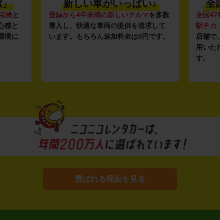
潔」
新しい車がいっぱい♪
全
点検
と
登録から4年未満の新しいクルマ
を多数
全国47
心感と
導入し、快適な車両の提供を追求して
駅チカ
環境に
います。もちろん追加料金は0円です。
店舗で
用いた
す。
選ばれる理由を見る