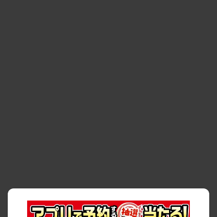
・
お問い合わせ
・
予約キャンセル・
・
保険・補償
変更
・
事故・故障
・
交通違反
・
サイトマップ
・
貸渡約款
・
利用規約