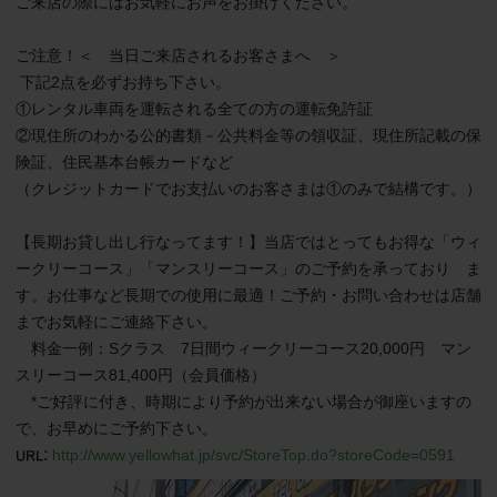
ご来店の際にはお気軽にお声をお掛けください。

ご注意！＜　当日ご来店されるお客さまへ　＞

 下記2点を必ずお持ち下さい。

①レンタル車両を運転される全ての方の運転免許証

②現住所のわかる公的書類－公共料金等の領収証、現住所記載の保
険証、住民基本台帳カードなど

（クレジットカードでお支払いのお客さまは①のみで結構です。）

【長期お貸し出し行なってます！】当店ではとってもお得な「ウィ
ークリーコース」「マンスリーコース」のご予約を承っており　ま
す。お仕事など長期での使用に最適！ご予約・お問い合わせは店舗
までお気軽にご連絡下さい。

　料金一例：Sクラス　7日間ウィークリーコース20,000円　マン
スリーコース81,400円（会員価格）

　*ご好評に付き、時期により予約が出来ない場合が御座いますの
で、お早めにご予約下さい。
:
http://www.yellowhat.jp/svc/StoreTop.do?storeCode=0591