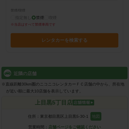
禁煙/喫煙
指定無し
禁煙
喫煙
※
当店はすべて禁煙車両です
レンタカーを検索する
近隣の店舗
※
直線距離30km圏のニコニコレンタカーＦＣ店舗の中から、所在地
が近い順に最大10店舗を表示しています。
上目黒5丁目店
住所：
東京都目黒区上目黒5-30-1
地図
営業時間：
店舗ページをご確認ください