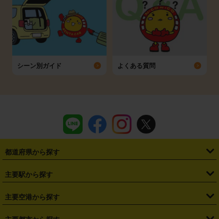
シーン別ガイド
よくある質問
都道府県から探す
・
北海道
・
青森県
・
岩手県
・
宮城県
・
秋田県
・
山形県
主要駅から探す
・
福島県
・
東京都
・
神奈川県
・
埼玉県
・
千葉県
・
茨城県
・
札幌駅
・
仙台駅
・
新宿駅
・
池袋駅
・
渋谷駅
・
東京駅
主要空港から探す
・
栃木県
・
群馬県
・
山梨県
・
愛知県
・
静岡県
・
岐阜県
・
横浜駅
・
川崎駅
・
大宮駅
・
西船橋駅
・
柏駅
・
名古屋駅
・
新千歳空港
・
仙台空港