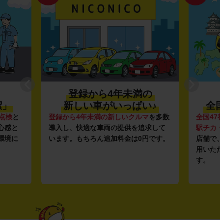
登録から4年未満の
潔」
新しい車がいっぱい♪
全
点検
と
登録から4年未満の新しいクルマ
を多数
全国47
心感と
導入し、快適な車両の提供を追求して
駅チカ
環境に
います。もちろん追加料金は0円です。
店舗で
用いた
す。