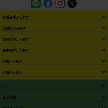
都道府県から探す
・
北海道
・
青森県
・
岩手県
・
宮城県
・
秋田県
・
山形県
主要駅から探す
・
福島県
・
東京都
・
神奈川県
・
埼玉県
・
千葉県
・
茨城県
・
札幌駅
・
仙台駅
・
新宿駅
・
池袋駅
・
渋谷駅
・
東京駅
主要空港から探す
・
栃木県
・
群馬県
・
山梨県
・
愛知県
・
静岡県
・
岐阜県
・
横浜駅
・
川崎駅
・
大宮駅
・
西船橋駅
・
柏駅
・
名古屋駅
・
新千歳空港
・
仙台空港
主要都市から探す
・
長野県
・
新潟県
・
富山県
・
石川県
・
福井県
・
大阪府
・
大阪駅
・
難波駅
・
三宮駅
・
京都駅
・
広島駅
・
博多駅
・
成田空港
・
羽田空港
・
兵庫県
・
京都府
・
滋賀県
・
和歌山県
・
奈良県
・
三重県
・
札幌市
・
仙台市
車種から探す
・
熊本駅
・
那覇空港駅
・
中部国際空港セントレア
・
関西国際空港
・
鳥取県
・
島根県
・
岡山県
・
広島県
・
山口県
・
徳島県
・
千葉市
・
さいたま市
・
軽自動車
・
コンパクトカー
・
ステーションワゴン・セダン
特徴から探す
・
大阪国際空港（伊丹空港）
・
神戸空港
・
香川県
・
愛媛県
・
高知県
・
福岡県
・
佐賀県
・
長崎県
・
横浜市
・
川崎市
・
ミニバン・ワンボックス
・
高級ミニバン・ワンボックス
・
SUV
・
岡山空港
・
徳島空港
・
ハイブリッド
・
宅配レンタカー
・
ETCカードレンタル
・
熊本県
・
大分県
・
宮崎県
・
鹿児島県
・
沖縄県
・
相模原市
・
新潟市
メニュー
・
軽トラック・商用バン
・
福岡空港
・
鹿児島空港
・
長期レンタル
・
深夜時間帯レンタル
・
免責補償プラス
・
静岡市
・
浜松市
・
・
トラック・バン
トップページ
・
はじめての方へ
・
ご利用案内
(タウンエースバン、ライトエースバン等)
企業情報
・
那覇空港
・
パーフェクト補償
・
スタッドレスタイヤ
・
直前予約
・
名古屋市
・
京都市
・
・
トラック・バン
ベストレート保証
・
予約から返却まで
・
・
店舗オリジナル
利用シーン別ガイ
(ハイエースバン・キャラバン等)
・
・
ニコパス(アプリ)
会社概要
・
ニュース
・
国際運転免許証
・
フランチャイズ募集
・
営業時間外返却サービス
・
個人情報保護