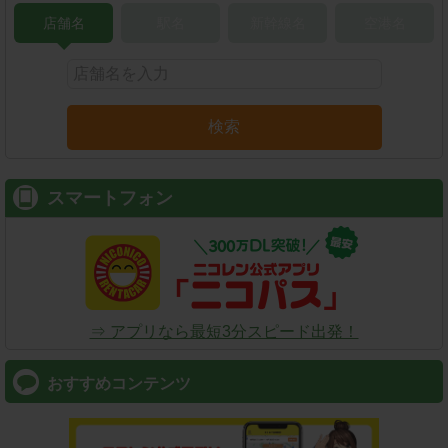
店舗名
駅名
新幹線名
空港名
検索
スマートフォン
⇒ アプリなら最短3分スピード出発！
おすすめコンテンツ