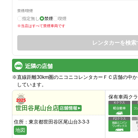
禁煙/喫煙
指定無し
禁煙
喫煙
※
当店はすべて禁煙車両です
レンタカーを検索
近隣の店舗
※
直線距離30km圏のニコニコレンタカーＦＣ店舗の中
しています。
保有車両クラ
世田谷尾山台店
住所：
東京都世田谷区尾山台3-3-3
地図