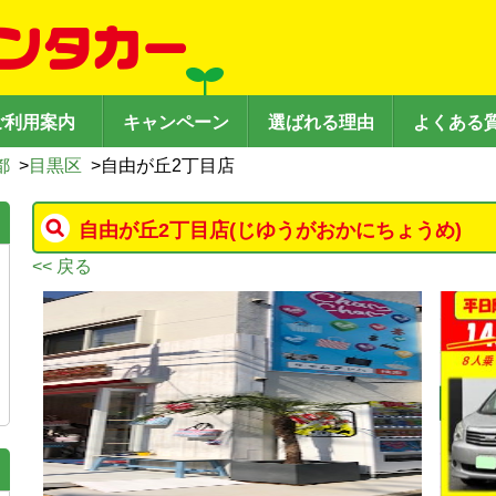
ご利用案内
キャンペーン
選ばれる理由
よくある
都
>
目黒区
>
自由が丘2丁目店
自由が丘2丁目店
(じゆうがおかにちょうめ)
<< 戻る