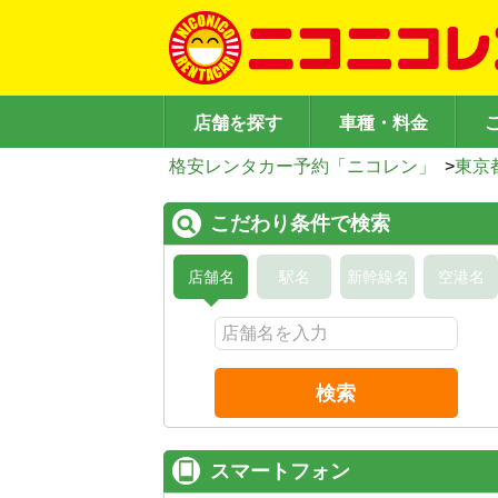
店舗を探す
車種・料金
格安レンタカー予約「ニコレン」
>
東京
こだわり条件で検索
店舗名
駅名
新幹線名
空港名
検索
スマートフォン