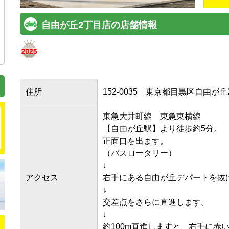
自由が丘2丁目店の店舗情報
住所
152-0035
東京都目黒区自由が丘2-
東急大井町線　東急東横線

【自由が丘駅】より徒歩約5分。

正面口を出ます。

（バスロータリー）

↓

アクセス
右手にある自由が丘デパートを抜け
↓

交差点をさらに直進します。

↓

約100m直進しますと、右手に赤