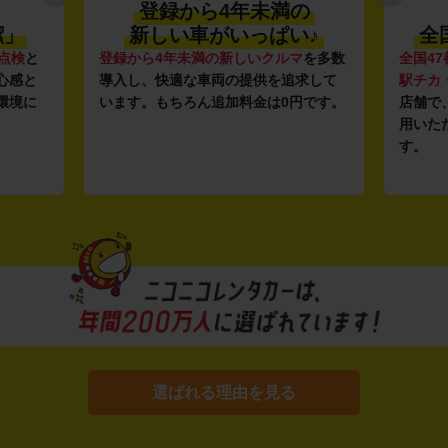
登録から4年未満の
潔」
新しい車がいっぱい♪
全
点検
と
登録から4年未満の新しいクルマ
を多数
全国47
心感と
導入し、快適な車両の提供を追求して
駅チカ
環境に
います。もちろん追加料金は0円です。
店舗で
用いた
す。
選ばれる理由を見る