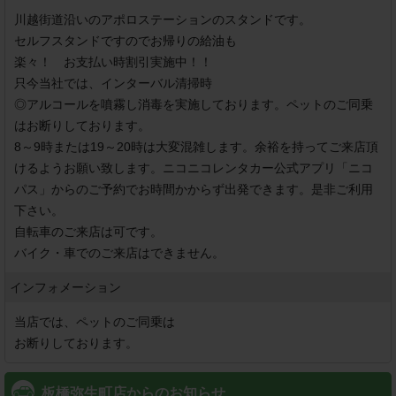
川越街道沿いのアポロステーションのスタンドです。

セルフスタンドですのでお帰りの給油も

楽々！　お支払い時割引実施中！！

只今当社では、インターバル清掃時

◎アルコールを噴霧し消毒を実施しております。ペットのご同乗
はお断りしております。

8～9時または19～20時は大変混雑します。余裕を持ってご来店頂
けるようお願い致します。ニコニコレンタカー公式アプリ「ニコ
パス」からのご予約でお時間かからず出発できます。是非ご利用
下さい。

自転車のご来店は可です。

バイク・車でのご来店はできません。
インフォメーション
当店では、ペットのご同乗は

お断りしております。
板橋弥生町店からのお知らせ