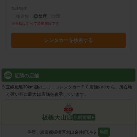
禁煙/喫煙
指定無し
禁煙
喫煙
※
当店はすべて禁煙車両です
レンタカーを検索する
近隣の店舗
※
直線距離30km圏のニコニコレンタカーＦＣ店舗の中から、所在地
が近い順に最大10店舗を表示しています。
板橋大山店
住所：
東京都板橋区大山金井町54-5
地図