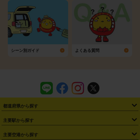
シーン別ガイド
よくある質問
都道府県から探す
・
北海道
・
青森県
・
岩手県
・
宮城県
・
秋田県
・
山形県
主要駅から探す
・
福島県
・
東京都
・
神奈川県
・
埼玉県
・
千葉県
・
茨城県
・
札幌駅
・
仙台駅
・
新宿駅
・
池袋駅
・
渋谷駅
・
東京駅
主要空港から探す
・
栃木県
・
群馬県
・
山梨県
・
愛知県
・
静岡県
・
岐阜県