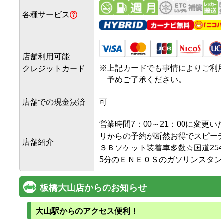
各種サービス
店舗利用可能
※
上記カードでも事情によりご利
クレジットカード
予めご了承ください。
店舗での現金決済
可
営業時間7：00～21：00に変
リからの予約が断然お得でスピー
店舗紹介
ＳＢソケット装着車多数☆国道25
5分のＥＮＥＯＳのガソリンスタ
板橋大山店からのお知らせ
大山駅からのアクセス便利！