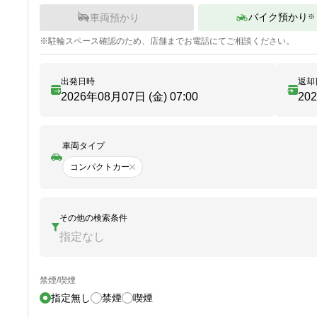
バイク預かり
車両預かり
※
※
駐輪
スペース確認のため、店舗までお電話にてご相談ください。
出発日時
返却
2026年08月07日 (金)
07:00
20
車両タイプ
コンパクトカー
その他の検索条件
指定なし
禁煙/喫煙
指定無し
禁煙
喫煙