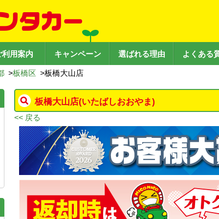
ご利用案内
キャンペーン
選ばれる理由
よくある
都
>
板橋区
>
板橋大山店
板橋大山店
(いたばしおおやま)
<< 戻る