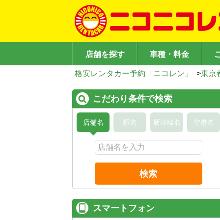
店舗を探す
車種・料金
格安レンタカー予約「ニコレン」
>
東京
こだわり条件で検索
店舗名
駅名
新幹線名
空港名
検索
スマートフォン