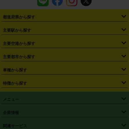
都道府県から探す
・
北海道
・
青森県
・
岩手県
・
宮城県
・
秋田県
・
山形県
主要駅から探す
・
福島県
・
東京都
・
神奈川県
・
埼玉県
・
千葉県
・
茨城県
・
札幌駅
・
仙台駅
・
新宿駅
・
池袋駅
・
渋谷駅
・
東京駅
主要空港から探す
・
栃木県
・
群馬県
・
山梨県
・
愛知県
・
静岡県
・
岐阜県
・
横浜駅
・
川崎駅
・
大宮駅
・
西船橋駅
・
柏駅
・
名古屋駅
・
新千歳空港
・
仙台空港
主要都市から探す
・
長野県
・
新潟県
・
富山県
・
石川県
・
福井県
・
大阪府
・
大阪駅
・
難波駅
・
三宮駅
・
京都駅
・
広島駅
・
博多駅
・
成田空港
・
羽田空港
・
兵庫県
・
京都府
・
滋賀県
・
和歌山県
・
奈良県
・
三重県
・
札幌市
・
仙台市
車種から探す
・
熊本駅
・
那覇空港駅
・
中部国際空港セントレア
・
関西国際空港
・
鳥取県
・
島根県
・
岡山県
・
広島県
・
山口県
・
徳島県
・
千葉市
・
さいたま市
・
軽自動車
・
コンパクトカー
・
ステーションワゴン・セダン
特徴から探す
・
大阪国際空港（伊丹空港）
・
神戸空港
・
香川県
・
愛媛県
・
高知県
・
福岡県
・
佐賀県
・
長崎県
・
横浜市
・
川崎市
・
ミニバン・ワンボックス
・
高級ミニバン・ワンボックス
・
SUV
・
岡山空港
・
徳島空港
・
ハイブリッド
・
宅配レンタカー
・
ETCカードレンタル
・
熊本県
・
大分県
・
宮崎県
・
鹿児島県
・
沖縄県
・
相模原市
・
新潟市
メニュー
・
軽トラック・商用バン
・
福岡空港
・
鹿児島空港
・
長期レンタル
・
深夜時間帯レンタル
・
免責補償プラス
・
静岡市
・
浜松市
・
・
トラック・バン
トップページ
・
はじめての方へ
・
ご利用案内
(タウンエースバン、ライトエースバン等)
企業情報
・
那覇空港
・
パーフェクト補償
・
スタッドレスタイヤ
・
直前予約
・
名古屋市
・
京都市
・
・
トラック・バン
ベストレート保証
・
予約から返却まで
・
・
店舗オリジナル
利用シーン別ガイ
(ハイエースバン・キャラバン等)
・
・
ニコパス(アプリ)
会社概要
・
ニュース
・
国際運転免許証
・
フランチャイズ募集
・
営業時間外返却サービス
・
個人情報保護
関連サービス
・
大阪市
・
堺市
ド