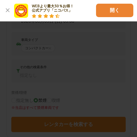
2026年08月08日 (土)
09:00
WEBより最大30％お得！

開く
公式アプリ「ニコパス」
返却日時
2026年08月09日 (日)
09:00
車両タイプ
コンパクトカー
その他の検索条件
指定なし
禁煙/喫煙
指定無し
禁煙
喫煙
※
当店はすべて禁煙車両です
レンタカーを検索する