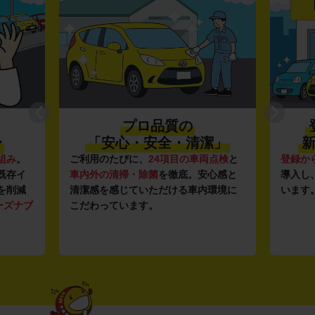
プロ品質の
〜
「安心・安全・清潔」
新
組み
。
ご利用のたびに、
24項目の車両点検
と
登録か
既存イ
車内外の清掃・除菌
を徹底。安心感と
導入し
を削減
清潔感を感じていただける車内環境に
います
ーズナブ
こだわっています。