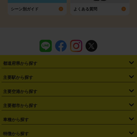
シーン別ガイド
よくある質問
都道府県から探す
・
北海道
・
青森県
・
岩手県
・
宮城県
・
秋田県
・
山形県
主要駅から探す
・
福島県
・
東京都
・
神奈川県
・
埼玉県
・
千葉県
・
茨城県
・
札幌駅
・
仙台駅
・
新宿駅
・
池袋駅
・
渋谷駅
・
東京駅
主要空港から探す
・
栃木県
・
群馬県
・
山梨県
・
愛知県
・
静岡県
・
岐阜県
・
横浜駅
・
川崎駅
・
大宮駅
・
西船橋駅
・
柏駅
・
名古屋駅
・
新千歳空港
・
仙台空港
主要都市から探す
・
長野県
・
新潟県
・
富山県
・
石川県
・
福井県
・
大阪府
・
大阪駅
・
難波駅
・
三宮駅
・
京都駅
・
広島駅
・
博多駅
・
成田空港
・
羽田空港
・
兵庫県
・
京都府
・
滋賀県
・
和歌山県
・
奈良県
・
三重県
・
札幌市
・
仙台市
車種から探す
・
熊本駅
・
那覇空港駅
・
中部国際空港セントレア
・
関西国際空港
・
鳥取県
・
島根県
・
岡山県
・
広島県
・
山口県
・
徳島県
・
千葉市
・
さいたま市
・
軽自動車
・
コンパクトカー
・
ステーションワゴン・セダン
特徴から探す
・
大阪国際空港（伊丹空港）
・
神戸空港
・
香川県
・
愛媛県
・
高知県
・
福岡県
・
佐賀県
・
長崎県