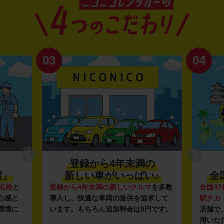
03
04
登録から4年未満の
潔」
新しい車がいっぱい♪
全
点検
と
登録から4年未満の新しいクルマ
を多数
全国47
心感と
導入し、快適な車両の提供を追求して
駅チカ
環境に
います。もちろん追加料金は0円です。
店舗で
用いた