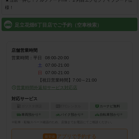
★当店一押し！アルファードHV：２列目エグゼクティブシート仕
足立花畑6丁目店でご予約（空車検索）
店舗営業時間
営業時間：
平日
08:00
-
20:00
土
07:00-21:00
日
07:00-21:00
営業時間外返却サービス対応店
対応サービス
ガソスタ併設
ETCレンタル
カーナビ無料
車両預かり
バイク預かり
自転車預かり
※
※
※
※
駐車・駐輪
スペース確認のため、店舗までお電話にてご相談ください。
アプリで予約する
最安値