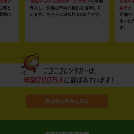
点検
と
登録から4年未満の新しいクルマ
を多数
全国47
心感と
導入し、快適な車両の提供を追求して
駅チカ
環境に
います。もちろん追加料金は0円です。
店舗で
用いた
す。
選ばれる理由を見る