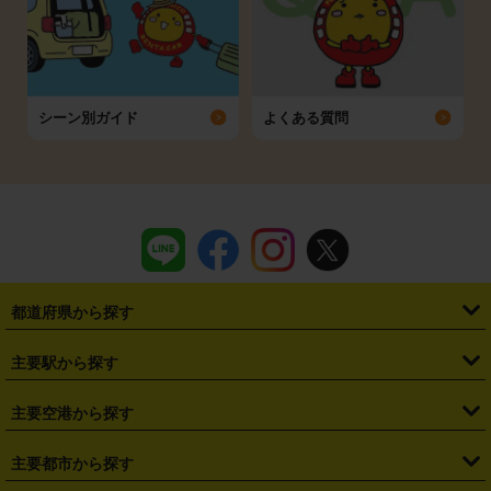
シーン別ガイド
よくある質問
都道府県から探す
・
北海道
・
青森県
・
岩手県
・
宮城県
・
秋田県
・
山形県
主要駅から探す
・
福島県
・
東京都
・
神奈川県
・
埼玉県
・
千葉県
・
茨城県
・
札幌駅
・
仙台駅
・
新宿駅
・
池袋駅
・
渋谷駅
・
東京駅
主要空港から探す
・
栃木県
・
群馬県
・
山梨県
・
愛知県
・
静岡県
・
岐阜県
・
横浜駅
・
川崎駅
・
大宮駅
・
西船橋駅
・
柏駅
・
名古屋駅
・
新千歳空港
・
仙台空港
主要都市から探す
・
長野県
・
新潟県
・
富山県
・
石川県
・
福井県
・
大阪府
・
大阪駅
・
難波駅
・
三宮駅
・
京都駅
・
広島駅
・
博多駅
・
成田空港
・
羽田空港