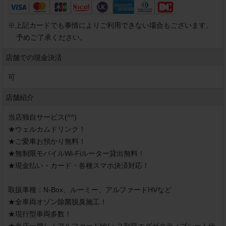
※
上記カードでも事情によりご利用できない場合もございます。
予めご了承ください。
店舗での現金決済
可
店舗紹介
当店独自サービス(^^)

★ウェルカムドリンク！

★ご愛車お預かり無料！

★無制限モバイルWi-Fiルーター貸出無料！

★現金払い・カード・各種スマホ決済対応！

取扱車種：N-Box、ルーミー、アルファードHVなど

★全車両オゾン除菌脱臭施工！

★現行型車両多数！
