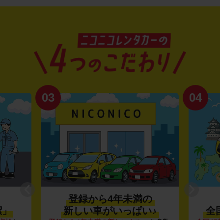
03
04
登録から4年未満の
潔」
新しい車がいっぱい♪
全