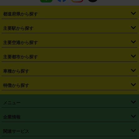
都道府県から探す
・
北海道
・
青森県
・
岩手県
・
宮城県
・
秋田県
・
山形県
主要駅から探す
・
福島県
・
東京都
・
神奈川県
・
埼玉県
・
千葉県
・
茨城県
・
札幌駅
・
仙台駅
・
新宿駅
・
池袋駅
・
渋谷駅
・
東京駅
主要空港から探す
・
栃木県
・
群馬県
・
山梨県
・
愛知県
・
静岡県
・
岐阜県
・
横浜駅
・
川崎駅
・
大宮駅
・
西船橋駅
・
柏駅
・
名古屋駅
・
新千歳空港
・
仙台空港
主要都市から探す
・
長野県
・
新潟県
・
富山県
・
石川県
・
福井県
・
大阪府
・
大阪駅
・
難波駅
・
三宮駅
・
京都駅
・
広島駅
・
博多駅
・
成田空港
・
羽田空港
・
兵庫県
・
京都府
・
滋賀県
・
和歌山県
・
奈良県
・
三重県
・
札幌市
・
仙台市
車種から探す
・
熊本駅
・
那覇空港駅
・
中部国際空港セントレア
・
関西国際空港
・
鳥取県
・
島根県
・
岡山県
・
広島県
・
山口県
・
徳島県
・
千葉市
・
さいたま市
・
軽自動車
・
コンパクトカー
・
ステーションワゴン・セダン
特徴から探す
・
大阪国際空港（伊丹空港）
・
神戸空港
・
香川県
・
愛媛県
・
高知県
・
福岡県
・
佐賀県
・
長崎県
・
横浜市
・
川崎市
・
ミニバン・ワンボックス
・
高級ミニバン・ワンボックス
・
SUV
・
岡山空港
・
徳島空港
・
ハイブリッド
・
宅配レンタカー
・
ETCカードレンタル
・
熊本県
・
大分県
・
宮崎県
・
鹿児島県
・
沖縄県
・
相模原市
・
新潟市
メニュー
・
軽トラック・商用バン
・
福岡空港
・
鹿児島空港
・
長期レンタル
・
深夜時間帯レンタル
・
免責補償プラス
・
静岡市
・
浜松市
・
・
トラック・バン
トップページ
・
はじめての方へ
・
ご利用案内
(タウンエースバン、ライトエースバン等)
企業情報
・
那覇空港
・
パーフェクト補償
・
スタッドレスタイヤ
・
直前予約
・
名古屋市
・
京都市
・
・
トラック・バン
ベストレート保証
・
予約から返却まで
・
・
店舗オリジナル
利用シーン別ガイ
(ハイエースバン・キャラバン等)
・
・
ニコパス(アプリ)
会社概要
・
ニュース
・
国際運転免許証
・
フランチャイズ募集
・
営業時間外返却サービス
・
個人情報保護
関連サービス
・
大阪市
・
堺市
ド
・
・
レッカー搬送サービス
カスタマーハラスメントに対する基本方針