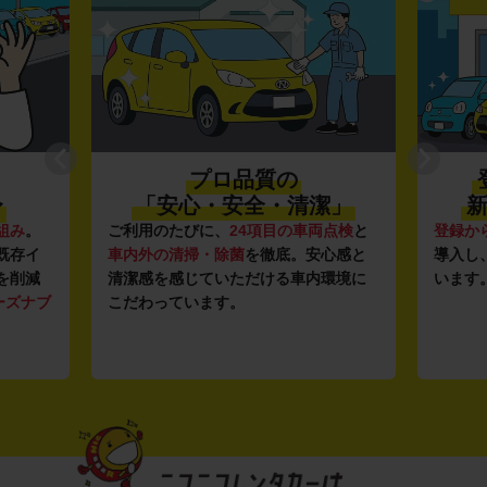
プロ品質の
〜
「安心・安全・清潔」
新
組み
。
ご利用のたびに、
24項目の車両点検
と
登録か
既存イ
車内外の清掃・除菌
を徹底。安心感と
導入し
を削減
清潔感を感じていただける車内環境に
います
ーズナブ
こだわっています。