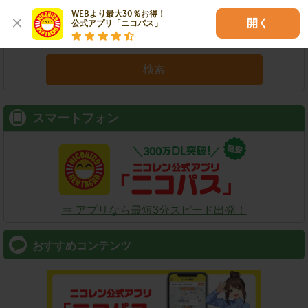
WEBより最大30％お得！

開く
公式アプリ「ニコパス」
検索
スマートフォン
⇒ アプリなら最短3分スピード出発！
おすすめコンテンツ