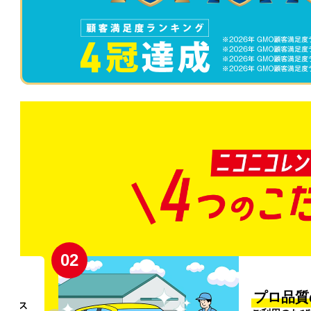
02
円〜
プロ品質
リンス