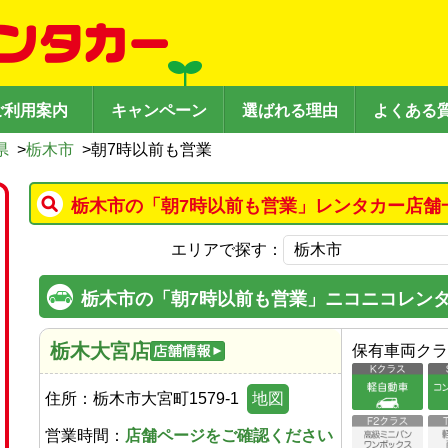
ご利用案内
キャンペーン
選ばれる理由
よくある
県
>
栃木市
>
朝7時以前も営業
栃木市の「朝7時以前も営業」レンタカー店舗
エリアで探す：
栃木市の「朝7時以前も営業」ニコニコレン
栃木大宮店
保有車両クラ
住所：
栃木市大宮町1579-1
地図
営業時間：
店舗ページをご確認ください