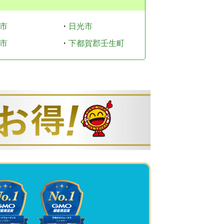
市
・
日光市
市
・
下都賀郡壬生町