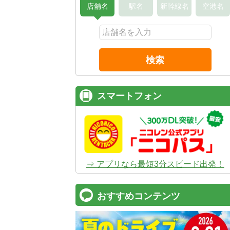
店舗名
駅名
新幹線名
空港名
検索
スマートフォン
⇒ アプリなら最短3分スピード出発！
おすすめコンテンツ