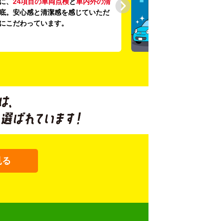
に、
24項目の車両点検
と
車内外の清
底。安心感と清潔感を感じていただ
にこだわっています。
見る