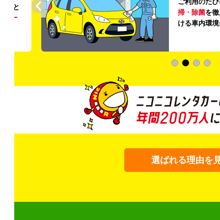
ご利用のたび
ること
掃・除菌
を徹
う
リー
ける車内環境
選ばれる理由を