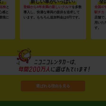
潔」
新しい車がいっぱい♪
全
点検
と
登録から4年未満の新しいクルマ
を多数
全国47
心感と
導入し、快適な車両の提供を追求して
駅チカ
環境に
います。もちろん追加料金は0円です。
店舗で
用いた
す。
選ばれる理由を見る