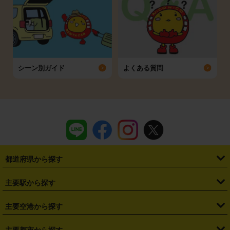
シーン別ガイド
よくある質問
都道府県から探す
・
北海道
・
青森県
・
岩手県
・
宮城県
・
秋田県
・
山形県
主要駅から探す
・
福島県
・
東京都
・
神奈川県
・
埼玉県
・
千葉県
・
茨城県
・
札幌駅
・
仙台駅
・
新宿駅
・
池袋駅
・
渋谷駅
・
東京駅
主要空港から探す
・
栃木県
・
群馬県
・
山梨県
・
愛知県
・
静岡県
・
岐阜県
・
横浜駅
・
川崎駅
・
大宮駅
・
西船橋駅
・
柏駅
・
名古屋駅
・
新千歳空港
・
仙台空港
主要都市から探す
・
長野県
・
新潟県
・
富山県
・
石川県
・
福井県
・
大阪府