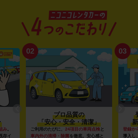
02
03
プロ品質の
〜
「安心・安全・清潔」
新
組み
。
ご利用のたびに、
24項目の車両点検
と
登録か
既存イ
車内外の清掃・除菌
を徹底。安心感と
導入し