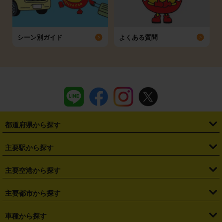
シーン別ガイド
よくある質問
都道府県から探す
・
北海道
・
青森県
・
岩手県
・
宮城県
・
秋田県
・
山形県
主要駅から探す
・
福島県
・
東京都
・
神奈川県
・
埼玉県
・
千葉県
・
茨城県
・
札幌駅
・
仙台駅
・
新宿駅
・
池袋駅
・
渋谷駅
・
東京駅
主要空港から探す
・
栃木県
・
群馬県
・
山梨県
・
愛知県
・
静岡県
・
岐阜県
・
横浜駅
・
川崎駅
・
大宮駅
・
西船橋駅
・
柏駅
・
名古屋駅
・
新千歳空港
・
仙台空港
主要都市から探す
・
長野県
・
新潟県
・
富山県
・
石川県
・
福井県
・
大阪府
・
大阪駅
・
難波駅
・
三宮駅
・
京都駅
・
広島駅
・
博多駅
・
成田空港
・
羽田空港
・
兵庫県
・
京都府
・
滋賀県
・
和歌山県
・
奈良県
・
三重県
・
札幌市
・
仙台市
車種から探す
・
熊本駅
・
那覇空港駅