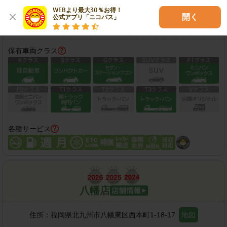
営業時間：
08:00-20:00
WEBより最大30％お得！

開く
公式アプリ「ニコパス」
この店舗で予約する
保有車両クラス
各種サービス
八幡店
住所：
福岡県北九州市八幡東区西本町1-18-17
地図