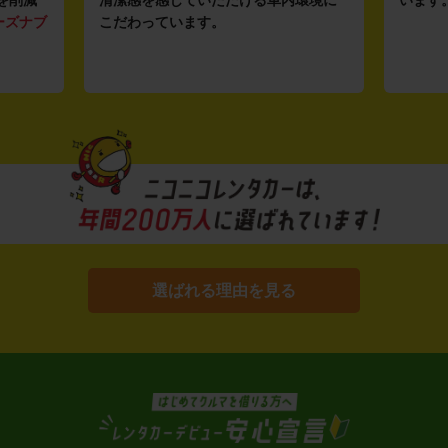
を削減
清潔感を感じていただける車内環境に
います
ーズナブ
こだわっています。
選ばれる理由を見る