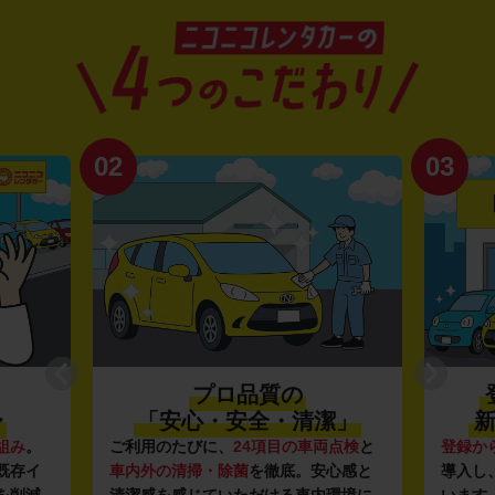
02
03
プロ品質の
〜
「安心・安全・清潔」
新
組み
。
ご利用のたびに、
24項目の車両点検
と
登録か
既存イ
車内外の清掃・除菌
を徹底。安心感と
導入し