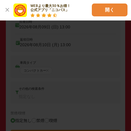
純心学園前駅
WEBより最大30％お得！

開く
公式アプリ「ニコパス」
出発日時
2026年08月09日 (日)
13:00
返却日時
2026年08月10日 (月)
13:00
車両タイプ
コンパクトカー
その他の検索条件
指定なし
禁煙/喫煙
指定無し
禁煙
喫煙