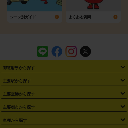
シーン別ガイド
よくある質問
都道府県から探す
・
北海道
・
青森県
・
岩手県
・
宮城県
・
秋田県
・
山形県
主要駅から探す
・
福島県
・
東京都
・
神奈川県
・
埼玉県
・
千葉県
・
茨城県
・
札幌駅
・
仙台駅
・
新宿駅
・
池袋駅
・
渋谷駅
・
東京駅
主要空港から探す
・
栃木県
・
群馬県
・
山梨県
・
愛知県
・
静岡県
・
岐阜県
・
横浜駅
・
川崎駅
・
大宮駅
・
西船橋駅
・
柏駅
・
名古屋駅
・
新千歳空港
・
仙台空港
主要都市から探す
・
長野県
・
新潟県
・
富山県
・
石川県
・
福井県
・
大阪府
・
大阪駅
・
難波駅
・
三宮駅
・
京都駅
・
広島駅
・
博多駅
・
成田空港
・
羽田空港
・
兵庫県
・
京都府
・
滋賀県
・
和歌山県
・
奈良県
・
三重県
・
札幌市
・
仙台市
車種から探す
・
熊本駅
・
那覇空港駅
・
中部国際空港セントレア
・
関西国際空港
・
鳥取県
・
島根県
・
岡山県
・
広島県
・
山口県
・
徳島県
・
千葉市
・
さいたま市