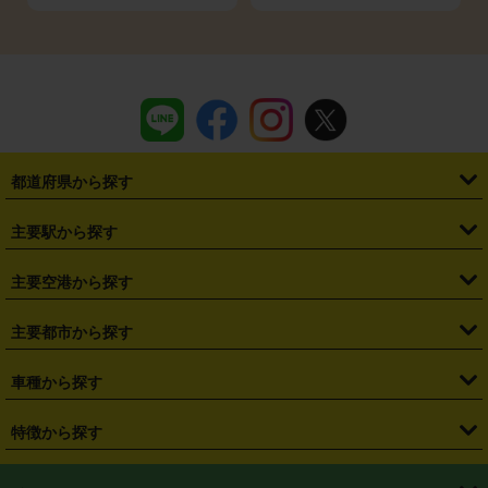
都道府県から探す
・
北海道
・
青森県
・
岩手県
・
宮城県
・
秋田県
・
山形県
主要駅から探す
・
福島県
・
東京都
・
神奈川県
・
埼玉県
・
千葉県
・
茨城県
・
札幌駅
・
仙台駅
・
新宿駅
・
池袋駅
・
渋谷駅
・
東京駅
主要空港から探す
・
栃木県
・
群馬県
・
山梨県
・
愛知県
・
静岡県
・
岐阜県
・
横浜駅
・
川崎駅
・
大宮駅
・
西船橋駅
・
柏駅
・
名古屋駅
・
新千歳空港
・
仙台空港
主要都市から探す
・
長野県
・
新潟県
・
富山県
・
石川県
・
福井県
・
大阪府
・
大阪駅
・
難波駅
・
三宮駅
・
京都駅
・
広島駅
・
博多駅
・
成田空港
・
羽田空港
・
兵庫県
・
京都府
・
滋賀県
・
和歌山県
・
奈良県
・
三重県
・
札幌市
・
仙台市
車種から探す
・
熊本駅
・
那覇空港駅
・
中部国際空港セントレア
・
関西国際空港
・
鳥取県
・
島根県
・
岡山県
・
広島県
・
山口県
・
徳島県
・
千葉市
・
さいたま市
・
軽自動車
・
コンパクトカー
・
ステーションワゴン・セダン
特徴から探す
・
大阪国際空港（伊丹空港）
・
神戸空港
・
香川県
・
愛媛県
・
高知県
・
福岡県
・
佐賀県
・
長崎県
・
横浜市
・
川崎市
・
ミニバン・ワンボックス
・
高級ミニバン・ワンボックス
・
SUV
・
岡山空港
・
徳島空港
・
ハイブリッド
・
宅配レンタカー
・
ETCカードレンタル
・
熊本県
・
大分県
・
宮崎県
・
鹿児島県
・
沖縄県
・
相模原市
・
新潟市