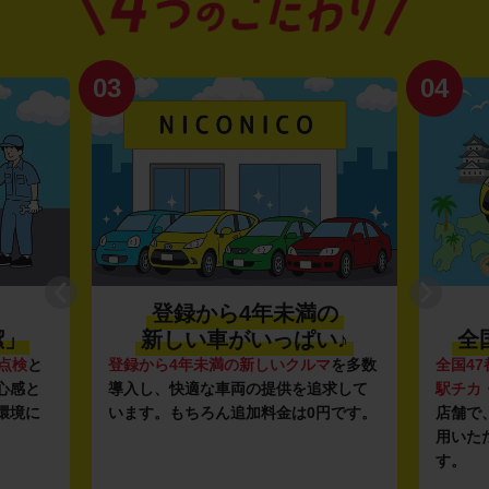
03
04
登録から4年未満の
潔」
新しい車がいっぱい♪
全
点検
と
登録から4年未満の新しいクルマ
を多数
全国47
心感と
導入し、快適な車両の提供を追求して
駅チカ
環境に
います。もちろん追加料金は0円です。
店舗で
用いた
す。