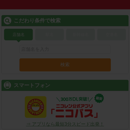
こだわり条件で検索
店舗名
駅名
新幹線名
空港名
検索
スマートフォン
⇒ アプリなら最短3分スピード出発！