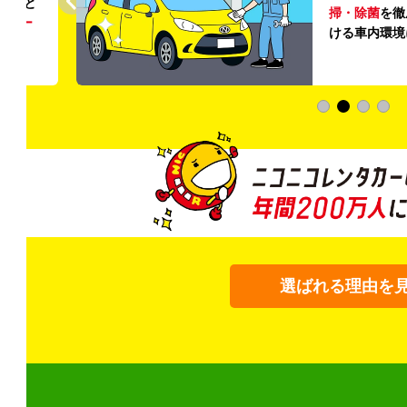
ること
掃・除菌
を徹
う
リー
ける車内環境
選ばれる理由を