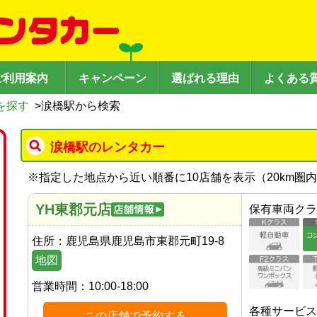
ご利用案内
キャンペーン
選ばれる理由
よくある
を探す
>
涙橋駅から検索
涙橋駅のレンタカー
※
指定した地点から近い順番に10店舗を表示（
20
km圏
YH東郡元店
保有車両クラ
住所：
鹿児島県鹿児島市東郡元町19-8
地図
営業時間：
10:00-18:00
各種サービス
この店舗で予約する