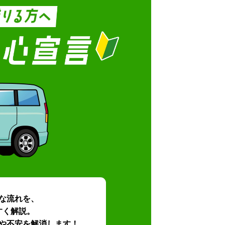
な流れを、
すく解説。
や不安を解消します！