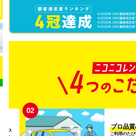
02
円〜
プロ品質
リンス
ご利用のたび