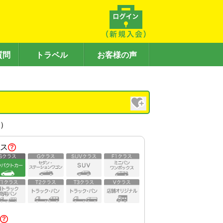
質問
トラベル
お客様の声
内）
ス