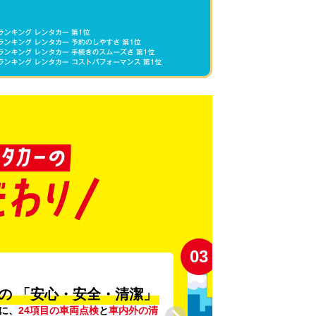
03
の
「安心・安全・清潔」
に、
24項目の車両点検
と
車内外の清