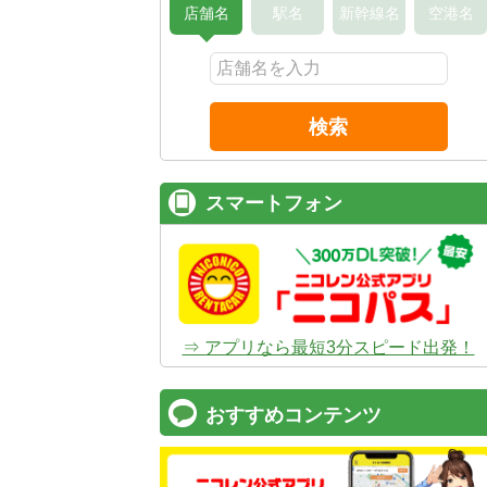
店舗名
駅名
新幹線名
空港名
検索
スマートフォン
⇒ アプリなら最短3分スピード出発！
おすすめコンテンツ