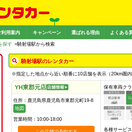
ご利用案内
キャンペーン
選ばれる理由
よくある
を探す
>
騎射場駅から検索
騎射場駅のレンタカー
※
指定した地点から近い順番に10店舗を表示（
20
km圏
YH東郡元店
保有車両クラ
住所：
鹿児島県鹿児島市東郡元町19-8
地図
営業時間：
10:00-18:00
各種サービス
この店舗で予約する