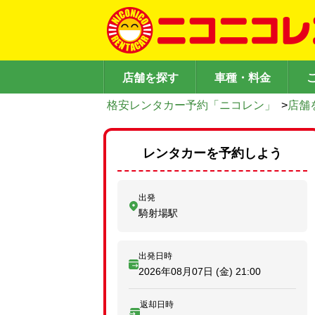
店舗を探す
車種・料金
格安レンタカー予約「ニコレン」
>
店舗
レンタカーを予約しよう
出発
騎射場駅
出発日時
2026年08月07日 (金)
21:00
返却日時