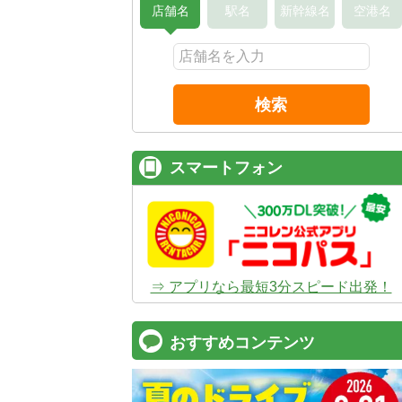
店舗名
駅名
新幹線名
空港名
検索
スマートフォン
⇒ アプリなら最短3分スピード出発！
おすすめコンテンツ