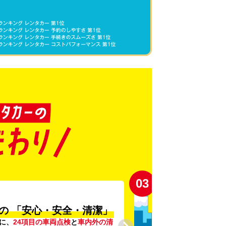
03
の
「安心・安全・清潔」
に、
24項目の車両点検
と
車内外の清