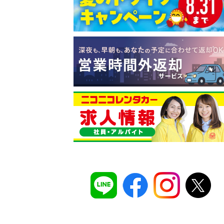
コスパ最強！
12時間 2,525
安さのヒミツは、
ムダのない仕組み
。ガソ