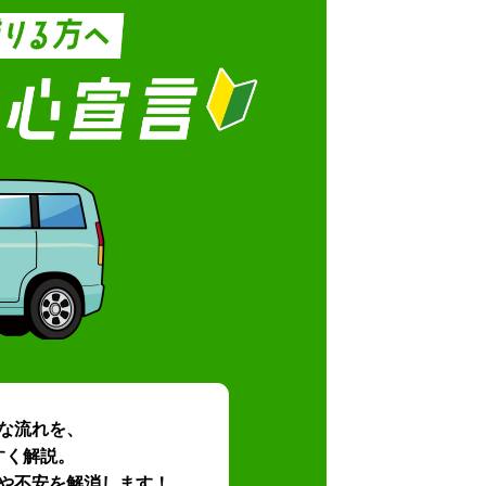
な流れを、
すく解説。
や不安を解消します！