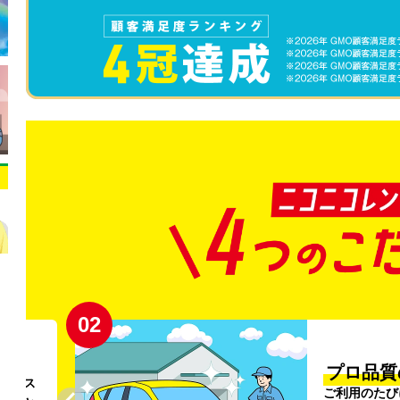
02
円〜
プロ品質
リンス
ご利用のたび