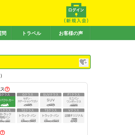
質問
トラベル
お客様の声
内）
ス