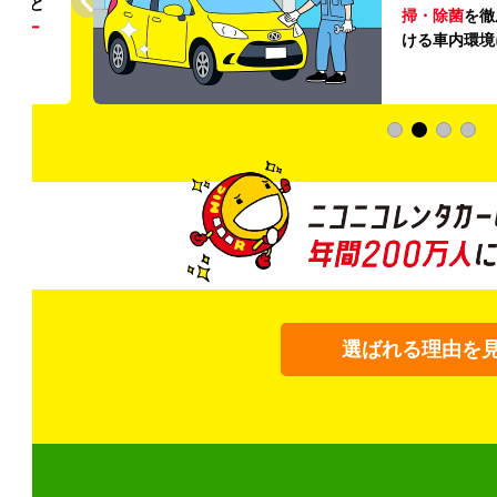
ること
掃・除菌
を徹
う
リー
ける車内環境
選ばれる理由を