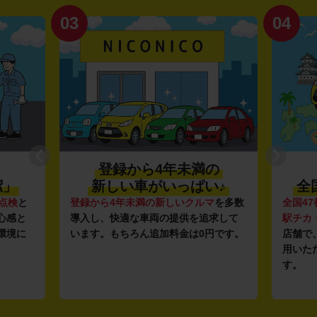
03
04
登録から4年未満の
潔」
新しい車がいっぱい♪
全
点検
と
登録から4年未満の新しいクルマ
を多数
全国47
心感と
導入し、快適な車両の提供を追求して
駅チカ
環境に
います。もちろん追加料金は0円です。
店舗で
用いた
す。