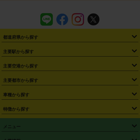
都道府県から探す
・
北海道
・
青森県
・
岩手県
・
宮城県
・
秋田県
・
山形県
主要駅から探す
・
福島県
・
東京都
・
神奈川県
・
埼玉県
・
千葉県
・
茨城県
・
札幌駅
・
仙台駅
・
新宿駅
・
池袋駅
・
渋谷駅
・
東京駅
主要空港から探す
・
栃木県
・
群馬県
・
山梨県
・
愛知県
・
静岡県
・
岐阜県
・
横浜駅
・
川崎駅
・
大宮駅
・
西船橋駅
・
柏駅
・
名古屋駅
・
新千歳空港
・
仙台空港
主要都市から探す
・
長野県
・
新潟県
・
富山県
・
石川県
・
福井県
・
大阪府
・
大阪駅
・
難波駅
・
三宮駅
・
京都駅
・
広島駅
・
博多駅
・
成田空港
・
羽田空港
・
兵庫県
・
京都府
・
滋賀県
・
和歌山県
・
奈良県
・
三重県
・
札幌市
・
仙台市
車種から探す
・
熊本駅
・
那覇空港駅
・
中部国際空港セントレア
・
関西国際空港
・
鳥取県
・
島根県
・
岡山県
・
広島県
・
山口県
・
徳島県
・
千葉市
・
さいたま市
・
軽自動車
・
コンパクトカー
・
ステーションワゴン・セダン
特徴から探す
・
大阪国際空港（伊丹空港）
・
神戸空港
・
香川県
・
愛媛県
・
高知県
・
福岡県
・
佐賀県
・
長崎県
・
横浜市
・
川崎市
・
ミニバン・ワンボックス
・
高級ミニバン・ワンボックス
・
SUV
・
岡山空港
・
徳島空港
・
ハイブリッド
・
宅配レンタカー
・
ETCカードレンタル
・
熊本県
・
大分県
・
宮崎県
・
鹿児島県
・
沖縄県
・
相模原市
・
新潟市
メニュー
・
軽トラック・商用バン
・
福岡空港
・
鹿児島空港
・
長期レンタル
・
深夜時間帯レンタル
・
免責補償プラス
・
静岡市
・
浜松市
・
・
トラック・バン
トップページ
・
はじめての方へ
・
ご利用案内
(タウンエースバン、ライトエースバン等)