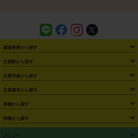
都道府県から探す
・
北海道
・
青森県
・
岩手県
・
宮城県
・
秋田県
・
山形県
主要駅から探す
・
福島県
・
東京都
・
神奈川県
・
埼玉県
・
千葉県
・
茨城県
・
札幌駅
・
仙台駅
・
新宿駅
・
池袋駅
・
渋谷駅
・
東京駅
主要空港から探す
・
栃木県
・
群馬県
・
山梨県
・
愛知県
・
静岡県
・
岐阜県
・
横浜駅
・
川崎駅
・
大宮駅
・
西船橋駅
・
柏駅
・
名古屋駅
・
新千歳空港
・
仙台空港
主要都市から探す
・
長野県
・
新潟県
・
富山県
・
石川県
・
福井県
・
大阪府
・
大阪駅
・
難波駅
・
三宮駅
・
京都駅
・
広島駅
・
博多駅
・
成田空港
・
羽田空港
・
兵庫県
・
京都府
・
滋賀県
・
和歌山県
・
奈良県
・
三重県
・
札幌市
・
仙台市
車種から探す
・
熊本駅
・
那覇空港駅
・
中部国際空港セントレア
・
関西国際空港
・
鳥取県
・
島根県
・
岡山県
・
広島県
・
山口県
・
徳島県
・
千葉市
・
さいたま市
・
軽自動車
・
コンパクトカー
・
ステーションワゴン・セダン
特徴から探す
・
大阪国際空港（伊丹空港）
・
神戸空港
・
香川県
・
愛媛県
・
高知県
・
福岡県
・
佐賀県
・
長崎県
・
横浜市
・
川崎市
・
ミニバン・ワンボックス
・
高級ミニバン・ワンボックス
・
SUV
・
岡山空港
・
徳島空港
・
ハイブリッド
・
宅配レンタカー
・
ETCカードレンタル
・
熊本県
・
大分県
・
宮崎県
・
鹿児島県
・
沖縄県
・
相模原市
・
新潟市
メニュー
・
軽トラック・商用バン