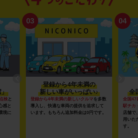
03
04
登録から4年未満の
潔」
新しい車がいっぱい♪
全
点検
と
登録から4年未満の新しいクルマ
を多数
全国47
心感と
導入し、快適な車両の提供を追求して
駅チカ
環境に
います。もちろん追加料金は0円です。
店舗で
用いた
す。