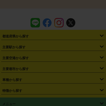
都道府県から探す
・
北海道
・
青森県
・
岩手県
・
宮城県
・
秋田県
・
山形県
主要駅から探す
・
福島県
・
東京都
・
神奈川県
・
埼玉県
・
千葉県
・
茨城県
・
札幌駅
・
仙台駅
・
新宿駅
・
池袋駅
・
渋谷駅
・
東京駅
主要空港から探す
・
栃木県
・
群馬県
・
山梨県
・
愛知県
・
静岡県
・
岐阜県
・
横浜駅
・
川崎駅
・
大宮駅
・
西船橋駅
・
柏駅
・
名古屋駅
・
新千歳空港
・
仙台空港
主要都市から探す
・
長野県
・
新潟県
・
富山県
・
石川県
・
福井県
・
大阪府
・
大阪駅
・
難波駅
・
三宮駅
・
京都駅
・
広島駅
・
博多駅
・
成田空港
・
羽田空港
・
兵庫県
・
京都府
・
滋賀県
・
和歌山県
・
奈良県
・
三重県
・
札幌市
・
仙台市
車種から探す
・
熊本駅
・
那覇空港駅
・
中部国際空港セントレア
・
関西国際空港
・
鳥取県
・
島根県
・
岡山県
・
広島県
・
山口県
・
徳島県
・
千葉市
・
さいたま市
・
軽自動車
・
コンパクトカー
・
ステーションワゴン・セダン
特徴から探す
・
大阪国際空港（伊丹空港）
・
神戸空港
・
香川県
・
愛媛県
・
高知県
・
福岡県
・
佐賀県
・
長崎県
・
横浜市
・
川崎市
・
ミニバン・ワンボックス
・
高級ミニバン・ワンボックス
・
SUV
・
岡山空港
・
徳島空港
・
ハイブリッド
・
宅配レンタカー
・
ETCカードレンタル
・
熊本県
・
大分県
・
宮崎県
・
鹿児島県
・
沖縄県
・
相模原市
・
新潟市
メニュー
・
軽トラック・商用バン