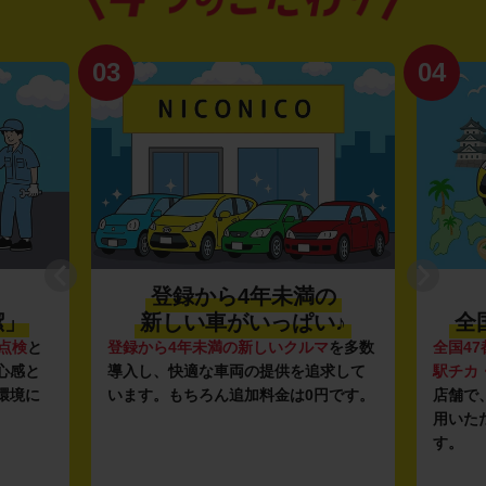
03
04
登録から4年未満の
潔」
新しい車がいっぱい♪
全
点検
と
登録から4年未満の新しいクルマ
を多数
全国47
心感と
導入し、快適な車両の提供を追求して
駅チカ
環境に
います。もちろん追加料金は0円です。
店舗で
用いた
す。