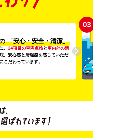
03
の
「安心・安全・清潔」
に、
24項目の車両点検
と
車内外の清
底。安心感と清潔感を感じていただ
にこだわっています。