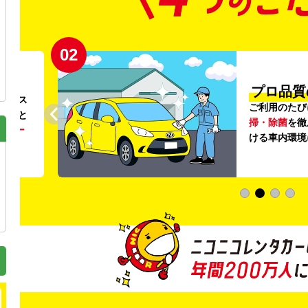
02
円〜
プロ品質
リンス
ご利用のたび
ること
掃・除菌
を徹
う
リー
ける車内環境