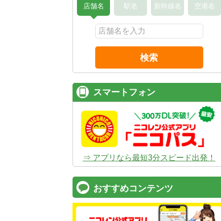
店舗名
駅名
新幹線名
空港名
検索
コスパ最強！
12時間 2,525
安さのヒミツは、
ムダのない仕組み
。ガソ
タンドや整備工場の既存インフラを活用す
スマートフォン
でコストを削減し、12時間2,525円～とい
ズナブルな価格を実現
しています。
⇒ アプリなら最短3分スピード出発！
おすすめコンテンツ