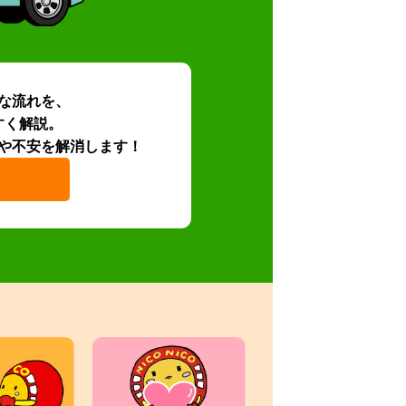
な流れを、
すく解説。
や不安を解消します！