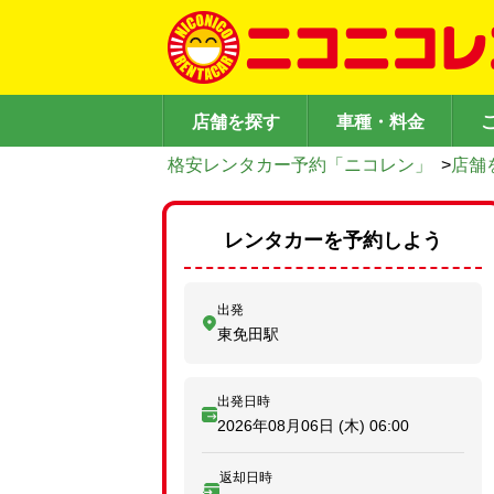
店舗を探す
車種・料金
格安レンタカー予約「ニコレン」
>
店舗
レンタカーを予約しよう
出発
東免田駅
出発日時
2026年08月06日 (木)
06:00
返却日時