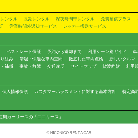
ドレンタル
長期レンタル
深夜時間帯レンタル
免責補償プラス
証
営業時間外返却サービス
レッカー搬送サービス
内
ベストレート保証
予約から返却まで
利用シーン別ガイド
車
取り組み
清潔・快適な車内空間
徹底した車両点検
新しいクルマ
険・補償
事故・故障
交通違反
サイトマップ
貸渡約款
利用
個人情報保護
カスタマーハラスメントに対する基本方針
特定商
短期カーリースの「ニコリース」
© NICONICO RENT A CAR