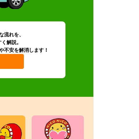
な流れを、
すく解説。
や不安を解消します！