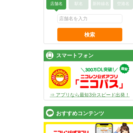
店舗名
駅名
新幹線名
空港名
検索
コスパ最強！
12時間 2,525
安さのヒミツは、
ムダのない仕組み
。ガソ
タンドや整備工場の既存インフラを活用す
スマートフォン
でコストを削減し、12時間2,525円～とい
ズナブルな価格を実現
しています。
⇒ アプリなら最短3分スピード出発！
おすすめコンテンツ