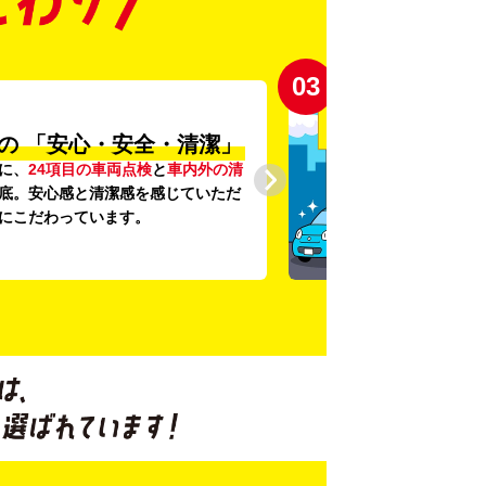
03
の
「安心・安全・清潔」
に、
24項目の車両点検
と
車内外の清
底。安心感と清潔感を感じていただ
にこだわっています。