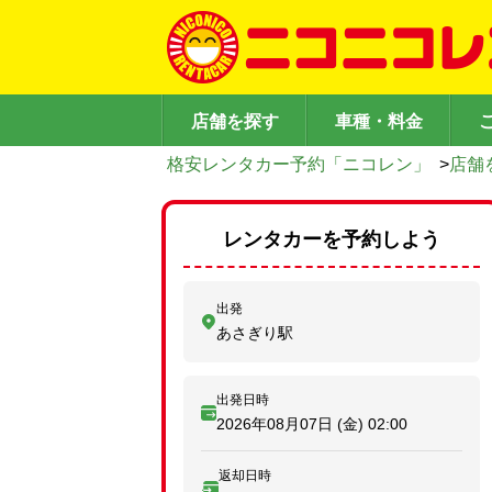
店舗を探す
車種・料金
格安レンタカー予約「ニコレン」
>
店舗
レンタカーを予約しよう
出発
あさぎり駅
出発日時
2026年08月07日 (金)
02:00
返却日時