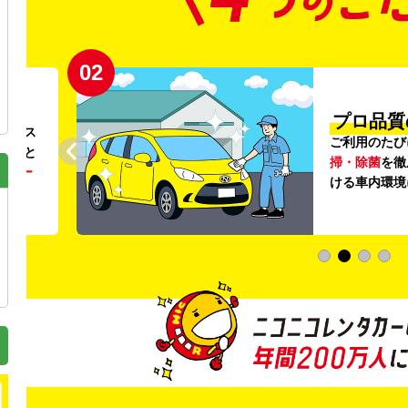
02
円〜
プロ品質
リンス
ご利用のたび
ること
掃・除菌
を徹
う
リー
ける車内環境