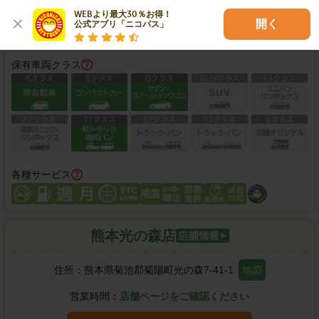
WEBより最大30％お得！

開く
公式アプリ「ニコパス」
この店舗で予約する
保有車両クラス
各種サービス
熊本光の森店
住所：
熊本県菊池郡菊陽町光の森7-41-1
地図
営業時間：
店舗ページをご確認ください