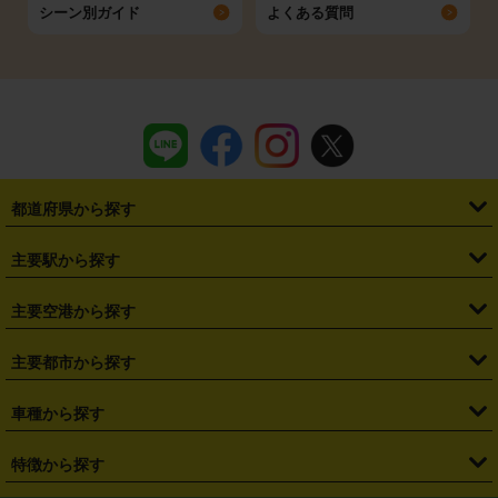
シーン別ガイド
よくある質問
都道府県から探す
・
北海道
・
青森県
・
岩手県
・
宮城県
・
秋田県
・
山形県
主要駅から探す
・
福島県
・
東京都
・
神奈川県
・
埼玉県
・
千葉県
・
茨城県
・
札幌駅
・
仙台駅
・
新宿駅
・
池袋駅
・
渋谷駅
・
東京駅
主要空港から探す
・
栃木県
・
群馬県
・
山梨県
・
愛知県
・
静岡県
・
岐阜県
・
横浜駅
・
川崎駅
・
大宮駅
・
西船橋駅
・
柏駅
・
名古屋駅
・
新千歳空港
・
仙台空港
主要都市から探す
・
長野県
・
新潟県
・
富山県
・
石川県
・
福井県
・
大阪府
・
大阪駅
・
難波駅
・
三宮駅
・
京都駅
・
広島駅
・
博多駅
・
成田空港
・
羽田空港
・
兵庫県
・
京都府
・
滋賀県
・
和歌山県
・
奈良県
・
三重県
・
札幌市
・
仙台市
車種から探す
・
熊本駅
・
那覇空港駅
・
中部国際空港セントレア
・
関西国際空港
・
鳥取県
・
島根県
・
岡山県
・
広島県
・
山口県
・
徳島県
・
千葉市
・
さいたま市
・
軽自動車
・
コンパクトカー
・
ステーションワゴン・セダン
特徴から探す
・
大阪国際空港（伊丹空港）
・
神戸空港
・
香川県
・
愛媛県
・
高知県
・
福岡県
・
佐賀県
・
長崎県
・
横浜市
・
川崎市
・
ミニバン・ワンボックス
・
高級ミニバン・ワンボックス
・
SUV