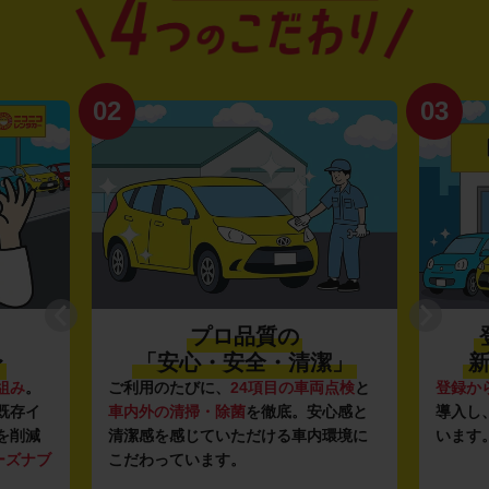
02
03
プロ品質の
〜
「安心・安全・清潔」
新
組み
。
ご利用のたびに、
24項目の車両点検
と
登録か
既存イ
車内外の清掃・除菌
を徹底。安心感と
導入し
を削減
清潔感を感じていただける車内環境に
います
ーズナブ
こだわっています。