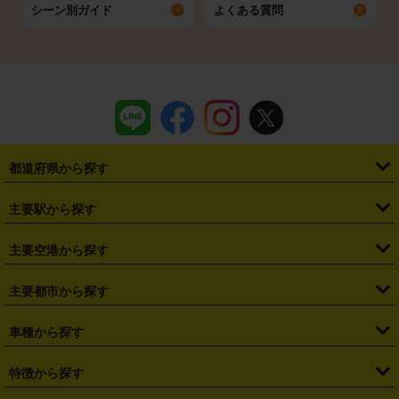
シーン別ガイド
よくある質問
都道府県から探す
・
北海道
・
青森県
・
岩手県
・
宮城県
・
秋田県
・
山形県
主要駅から探す
・
福島県
・
東京都
・
神奈川県
・
埼玉県
・
千葉県
・
茨城県
・
札幌駅
・
仙台駅
・
新宿駅
・
池袋駅
・
渋谷駅
・
東京駅
主要空港から探す
・
栃木県
・
群馬県
・
山梨県
・
愛知県
・
静岡県
・
岐阜県
・
横浜駅
・
川崎駅
・
大宮駅
・
西船橋駅
・
柏駅
・
名古屋駅
・
新千歳空港
・
仙台空港
主要都市から探す
・
長野県
・
新潟県
・
富山県
・
石川県
・
福井県
・
大阪府
・
大阪駅
・
難波駅
・
三宮駅
・
京都駅
・
広島駅
・
博多駅
・
成田空港
・
羽田空港
・
兵庫県
・
京都府
・
滋賀県
・
和歌山県
・
奈良県
・
三重県
・
札幌市
・
仙台市
車種から探す
・
熊本駅
・
那覇空港駅
・
中部国際空港セントレア
・
関西国際空港
・
鳥取県
・
島根県
・
岡山県
・
広島県
・
山口県
・
徳島県
・
千葉市
・
さいたま市
・
軽自動車
・
コンパクトカー
・
ステーションワゴン・セダン
特徴から探す
・
大阪国際空港（伊丹空港）
・
神戸空港
・
香川県
・
愛媛県
・
高知県
・
福岡県
・
佐賀県
・
長崎県
・
横浜市
・
川崎市
・
ミニバン・ワンボックス
・
高級ミニバン・ワンボックス
・
SUV