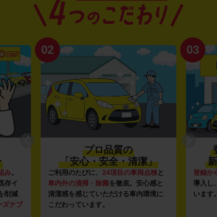
02
03
プロ品質の
〜
「安心・安全・清潔」
新
組み
。
ご利用のたびに、
24項目の車両点検
と
登録か
既存イ
車内外の清掃・除菌
を徹底。安心感と
導入し
を削減
清潔感を感じていただける車内環境に
います
ーズナブ
こだわっています。