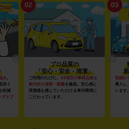
02
03
プロ品質の
〜
「安心・安全・清潔」
新
組み
。
ご利用のたびに、
24項目の車両点検
と
登録か
既存イ
車内外の清掃・除菌
を徹底。安心感と
導入し
を削減
清潔感を感じていただける車内環境に
います
ーズナブ
こだわっています。