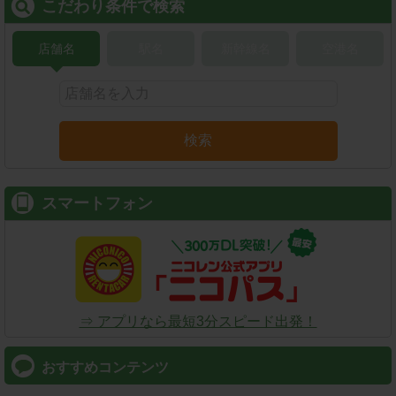
こだわり条件で検索
店舗名
駅名
新幹線名
空港名
検索
スマートフォン
⇒ アプリなら最短3分スピード出発！
おすすめコンテンツ