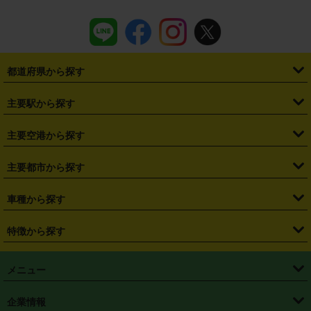
都道府県から探す
・
北海道
・
青森県
・
岩手県
・
宮城県
・
秋田県
・
山形県
主要駅から探す
・
福島県
・
東京都
・
神奈川県
・
埼玉県
・
千葉県
・
茨城県
・
札幌駅
・
仙台駅
・
新宿駅
・
池袋駅
・
渋谷駅
・
東京駅
主要空港から探す
・
栃木県
・
群馬県
・
山梨県
・
愛知県
・
静岡県
・
岐阜県
・
横浜駅
・
川崎駅
・
大宮駅
・
西船橋駅
・
柏駅
・
名古屋駅
・
新千歳空港
・
仙台空港
主要都市から探す
・
長野県
・
新潟県
・
富山県
・
石川県
・
福井県
・
大阪府
・
大阪駅
・
難波駅
・
三宮駅
・
京都駅
・
広島駅
・
博多駅
・
成田空港
・
羽田空港
・
兵庫県
・
京都府
・
滋賀県
・
和歌山県
・
奈良県
・
三重県
・
札幌市
・
仙台市
車種から探す
・
熊本駅
・
那覇空港駅
・
中部国際空港セントレア
・
関西国際空港
・
鳥取県
・
島根県
・
岡山県
・
広島県
・
山口県
・
徳島県
・
千葉市
・
さいたま市
・
軽自動車
・
コンパクトカー
・
ステーションワゴン・セダン
特徴から探す
・
大阪国際空港（伊丹空港）
・
神戸空港
・
香川県
・
愛媛県
・
高知県
・
福岡県
・
佐賀県
・
長崎県
・
横浜市
・
川崎市
・
ミニバン・ワンボックス
・
高級ミニバン・ワンボックス
・
SUV
・
岡山空港
・
徳島空港
・
ハイブリッド
・
宅配レンタカー
・
ETCカードレンタル
・
熊本県
・
大分県
・
宮崎県
・
鹿児島県
・
沖縄県
・
相模原市
・
新潟市
メニュー
・
軽トラック・商用バン
・
福岡空港
・
鹿児島空港
・
長期レンタル
・
深夜時間帯レンタル
・
免責補償プラス
・
静岡市
・
浜松市
・
・
トラック・バン
トップページ
・
はじめての方へ
・
ご利用案内
(タウンエースバン、ライトエースバン等)
企業情報
・
那覇空港
・
パーフェクト補償
・
スタッドレスタイヤ
・
直前予約
・
名古屋市
・
京都市