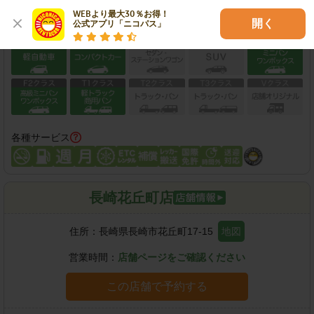
WEBより最大30％お得！

開く
公式アプリ「ニコパス」
保有車両クラス
各種サービス
長崎花丘町店
住所：
長崎県長崎市花丘町17-15
地図
営業時間：
店舗ページをご確認ください
この店舗で予約する