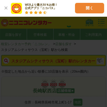
WEBより最大30％お得！

開く
公式アプリ「ニコパス」
店舗を探す
空車検索
車種・料金
ご利用案内
>
>
格安レンタカー予約「ニコレン」
店舗を探す
スタジアムシティサウス（宝町）駅から検索
スタジアムシティサウス（宝町）駅のレンタカー
※
指定した地点から近い順番に10店舗を表示（
20
km圏内）
長崎駅西店
住所：
長崎県長崎市尾上町1-17
地図