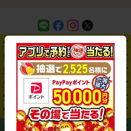
都道府県から探す
・
北海道
・
青森県
・
岩手県
・
宮城県
・
秋田県
・
山形県
主要駅から探す
・
福島県
・
東京都
・
神奈川県
・
埼玉県
・
千葉県
・
茨城県
・
札幌駅
・
仙台駅
・
新宿駅
・
池袋駅
・
渋谷駅
・
東京駅
主要空港から探す
・
栃木県
・
群馬県
・
山梨県
・
愛知県
・
静岡県
・
岐阜県
・
横浜駅
・
川崎駅
・
大宮駅
・
西船橋駅
・
柏駅
・
名古屋駅
・
新千歳空港
・
仙台空港
主要都市から探す
・
長野県
・
新潟県
・
富山県
・
石川県
・
福井県
・
大阪府
・
大阪駅
・
難波駅
・
三宮駅
・
京都駅
・
広島駅
・
博多駅
・
成田空港
・
羽田空港
・
兵庫県
・
京都府
・
滋賀県
・
和歌山県
・
奈良県
・
三重県
・
札幌市
・
仙台市
車種から探す
・
熊本駅
・
那覇空港駅
・
中部国際空港セントレア
・
関西国際空港
・
鳥取県
・
島根県
・
岡山県
・
広島県
・
山口県
・
徳島県
・
千葉市
・
さいたま市
・
軽自動車
・
コンパクトカー
・
ステーションワゴン・セダン
特徴から探す
・
大阪国際空港（伊丹空港）
・
神戸空港
・
香川県
・
愛媛県
・
高知県
・
福岡県
・
佐賀県
・
長崎県
・
横浜市
・
川崎市
・
ミニバン・ワンボックス
・
高級ミニバン・ワンボックス
・
SUV
・
岡山空港
・
徳島空港
・
ハイブリッド
・
宅配レンタカー
・
ETCカードレンタル
・
熊本県
・
大分県
・
宮崎県
・
鹿児島県
・
沖縄県
・
相模原市
・
新潟市
メニュー
・
軽トラック・商用バン
・
福岡空港
・
鹿児島空港
・
長期レンタル
・
深夜時間帯レンタル
・
免責補償プラス