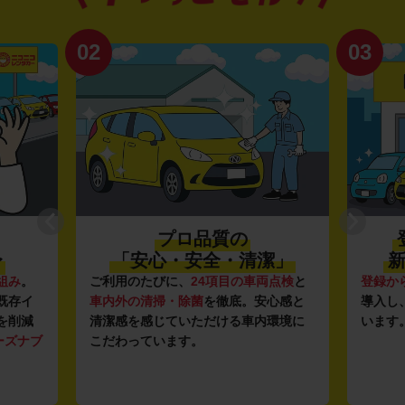
02
03
プロ品質の
〜
「安心・安全・清潔」
新
組み
。
ご利用のたびに、
24項目の車両点検
と
登録か
既存イ
車内外の清掃・除菌
を徹底。安心感と
導入し
を削減
清潔感を感じていただける車内環境に
います
ーズナブ
こだわっています。