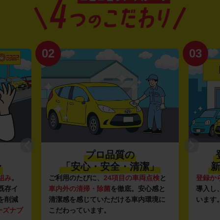
02
03
プロ品質の
〜
「安心・安全・清潔」
新
組み
。
ご利用のたびに、
24項目の車両点検
と
登録か
既存イ
車内外の清掃・除菌
を徹底。安心感と
導入し
を削減
清潔感を感じていただける車内環境に
います
ーズナブ
こだわっています。