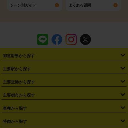
シーン別ガイド
よくある質問
都道府県から探す
・
北海道
・
青森県
・
岩手県
・
宮城県
・
秋田県
・
山形県
主要駅から探す
・
福島県
・
東京都
・
神奈川県
・
埼玉県
・
千葉県
・
茨城県
・
札幌駅
・
仙台駅
・
新宿駅
・
池袋駅
・
渋谷駅
・
東京駅
主要空港から探す
・
栃木県
・
群馬県
・
山梨県
・
愛知県
・
静岡県
・
岐阜県
・
横浜駅
・
川崎駅
・
大宮駅
・
西船橋駅
・
柏駅
・
名古屋駅
・
新千歳空港
・
仙台空港
主要都市から探す
・
長野県
・
新潟県
・
富山県
・
石川県
・
福井県
・
大阪府
・
大阪駅
・
難波駅
・
三宮駅
・
京都駅
・
広島駅
・
博多駅
・
成田空港
・
羽田空港
・
兵庫県
・
京都府
・
滋賀県
・
和歌山県
・
奈良県
・
三重県
・
札幌市
・
仙台市
車種から探す
・
熊本駅
・
那覇空港駅
・
中部国際空港セントレア
・
関西国際空港
・
鳥取県
・
島根県
・
岡山県
・
広島県
・
山口県
・
徳島県
・
千葉市
・
さいたま市
・
軽自動車
・
コンパクトカー
・
ステーションワゴン・セダン
特徴から探す
・
大阪国際空港（伊丹空港）
・
神戸空港
・
香川県
・
愛媛県
・
高知県
・
福岡県
・
佐賀県
・
長崎県
・
横浜市
・
川崎市