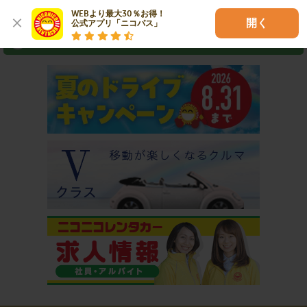
⇒ アプリなら最短3分スピード出発！
WEBより最大30％お得！

開く
公式アプリ「ニコパス」
おすすめコンテンツ