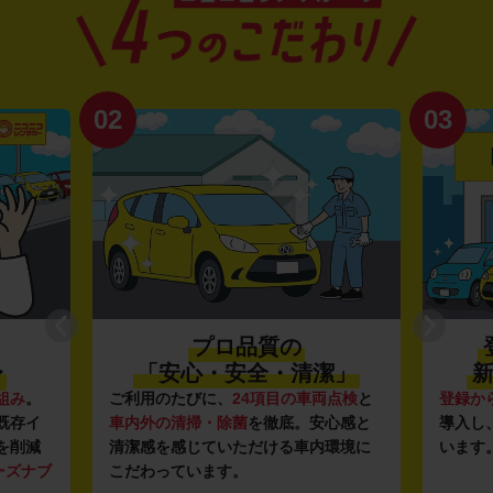
02
03
プロ品質の
〜
「安心・安全・清潔」
新
組み
。
ご利用のたびに、
24項目の車両点検
と
登録か
既存イ
車内外の清掃・除菌
を徹底。安心感と
導入し
を削減
清潔感を感じていただける車内環境に
います
ーズナブ
こだわっています。