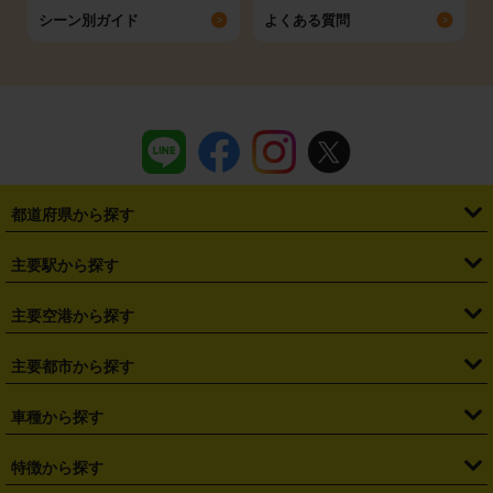
シーン別ガイド
よくある質問
都道府県から探す
・
北海道
・
青森県
・
岩手県
・
宮城県
・
秋田県
・
山形県
主要駅から探す
・
福島県
・
東京都
・
神奈川県
・
埼玉県
・
千葉県
・
茨城県
・
札幌駅
・
仙台駅
・
新宿駅
・
池袋駅
・
渋谷駅
・
東京駅
主要空港から探す
・
栃木県
・
群馬県
・
山梨県
・
愛知県
・
静岡県
・
岐阜県
・
横浜駅
・
川崎駅
・
大宮駅
・
西船橋駅
・
柏駅
・
名古屋駅
・
新千歳空港
・
仙台空港
主要都市から探す
・
長野県
・
新潟県
・
富山県
・
石川県
・
福井県
・
大阪府
・
大阪駅
・
難波駅
・
三宮駅
・
京都駅
・
広島駅
・
博多駅
・
成田空港
・
羽田空港
・
兵庫県
・
京都府
・
滋賀県
・
和歌山県
・
奈良県
・
三重県
・
札幌市
・
仙台市
車種から探す
・
熊本駅
・
那覇空港駅
・
中部国際空港セントレア
・
関西国際空港
・
鳥取県
・
島根県
・
岡山県
・
広島県
・
山口県
・
徳島県
・
千葉市
・
さいたま市
・
軽自動車
・
コンパクトカー
・
ステーションワゴン・セダン
特徴から探す
・
大阪国際空港（伊丹空港）
・
神戸空港
・
香川県
・
愛媛県
・
高知県
・
福岡県
・
佐賀県
・
長崎県
・
横浜市
・
川崎市