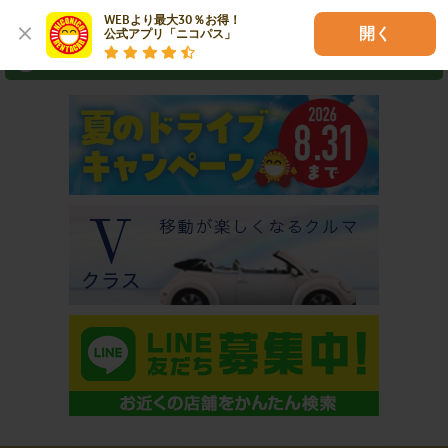
⇒ アプリなら最短3分スピード出発！
WEBより最大30％お得！

開く
公式アプリ「ニコパス」
おすすめコンテンツ