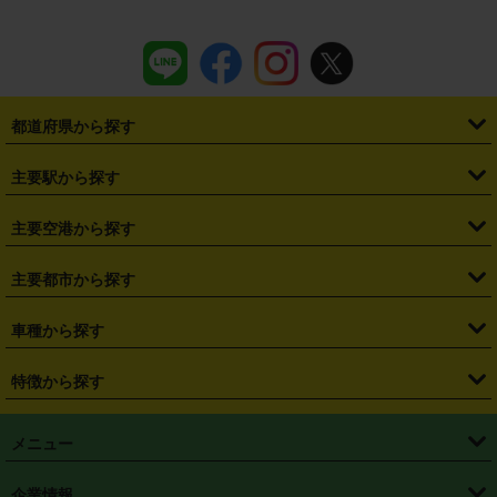
都道府県から探す
・
北海道
・
青森県
・
岩手県
・
宮城県
・
秋田県
・
山形県
主要駅から探す
・
福島県
・
東京都
・
神奈川県
・
埼玉県
・
千葉県
・
茨城県
・
札幌駅
・
仙台駅
・
新宿駅
・
池袋駅
・
渋谷駅
・
東京駅
主要空港から探す
・
栃木県
・
群馬県
・
山梨県
・
愛知県
・
静岡県
・
岐阜県
・
横浜駅
・
川崎駅
・
大宮駅
・
西船橋駅
・
柏駅
・
名古屋駅
・
新千歳空港
・
仙台空港
主要都市から探す
・
長野県
・
新潟県
・
富山県
・
石川県
・
福井県
・
大阪府
・
大阪駅
・
難波駅
・
三宮駅
・
京都駅
・
広島駅
・
博多駅
・
成田空港
・
羽田空港
・
兵庫県
・
京都府
・
滋賀県
・
和歌山県
・
奈良県
・
三重県
・
札幌市
・
仙台市
車種から探す
・
熊本駅
・
那覇空港駅
・
中部国際空港セントレア
・
関西国際空港
・
鳥取県
・
島根県
・
岡山県
・
広島県
・
山口県
・
徳島県
・
千葉市
・
さいたま市
・
軽自動車
・
コンパクトカー
・
ステーションワゴン・セダン
特徴から探す
・
大阪国際空港（伊丹空港）
・
神戸空港
・
香川県
・
愛媛県
・
高知県
・
福岡県
・
佐賀県
・
長崎県
・
横浜市
・
川崎市
・
ミニバン・ワンボックス
・
高級ミニバン・ワンボックス
・
SUV
・
岡山空港
・
徳島空港
・
ハイブリッド
・
宅配レンタカー
・
ETCカードレンタル
・
熊本県
・
大分県
・
宮崎県
・
鹿児島県
・
沖縄県
・
相模原市
・
新潟市
メニュー
・
軽トラック・商用バン
・
福岡空港
・
鹿児島空港
・
長期レンタル
・
深夜時間帯レンタル
・
免責補償プラス
・
静岡市
・
浜松市
・
・
トラック・バン
トップページ
・
はじめての方へ
・
ご利用案内
(タウンエースバン、ライトエースバン等)
企業情報
・
那覇空港