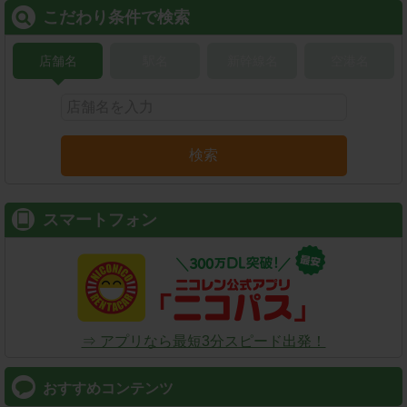
こだわり条件で検索
店舗名
駅名
新幹線名
空港名
検索
スマートフォン
⇒ アプリなら最短3分スピード出発！
おすすめコンテンツ