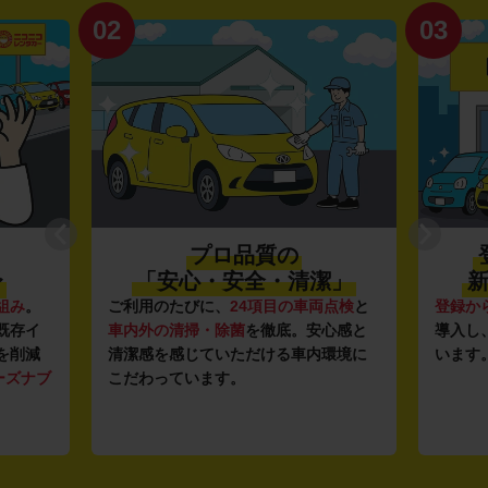
02
03
プロ品質の
〜
「安心・安全・清潔」
新
組み
。
ご利用のたびに、
24項目の車両点検
と
登録か
既存イ
車内外の清掃・除菌
を徹底。安心感と
導入し
を削減
清潔感を感じていただける車内環境に
います
ーズナブ
こだわっています。