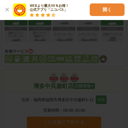
WEBより最大30％お得！

保有車両クラス
開く
公式アプリ「ニコパス」
各種サービス
博多中呉服町店
住所：
福岡県福岡市博多区中呉服町5-12
地図
営業時間：
08:00-20:00
この店舗で予約する