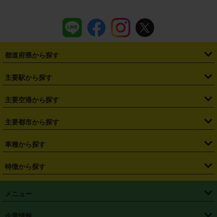
都道府県から探す
・
北海道
・
青森県
・
岩手県
・
宮城県
・
秋田県
・
山形県
主要駅から探す
・
福島県
・
東京都
・
神奈川県
・
埼玉県
・
千葉県
・
茨城県
・
札幌駅
・
仙台駅
・
新宿駅
・
池袋駅
・
渋谷駅
・
東京駅
主要空港から探す
・
栃木県
・
群馬県
・
山梨県
・
愛知県
・
静岡県
・
岐阜県
・
横浜駅
・
川崎駅
・
大宮駅
・
西船橋駅
・
柏駅
・
名古屋駅
・
新千歳空港
・
仙台空港
主要都市から探す
・
長野県
・
新潟県
・
富山県
・
石川県
・
福井県
・
大阪府
・
大阪駅
・
難波駅
・
三宮駅
・
京都駅
・
広島駅
・
博多駅
・
成田空港
・
羽田空港
・
兵庫県
・
京都府
・
滋賀県
・
和歌山県
・
奈良県
・
三重県
・
札幌市
・
仙台市
車種から探す
・
熊本駅
・
那覇空港駅
・
中部国際空港セントレア
・
関西国際空港
・
鳥取県
・
島根県
・
岡山県
・
広島県
・
山口県
・
徳島県
・
千葉市
・
さいたま市
・
軽自動車
・
コンパクトカー
・
ステーションワゴン・セダン
特徴から探す
・
大阪国際空港（伊丹空港）
・
神戸空港
・
香川県
・
愛媛県
・
高知県
・
福岡県
・
佐賀県
・
長崎県
・
横浜市
・
川崎市
・
ミニバン・ワンボックス
・
高級ミニバン・ワンボックス
・
SUV
・
岡山空港
・
徳島空港
・
ハイブリッド
・
宅配レンタカー
・
ETCカードレンタル
・
熊本県
・
大分県
・
宮崎県
・
鹿児島県
・
沖縄県
・
相模原市
・
新潟市
メニュー
・
軽トラック・商用バン
・
福岡空港
・
鹿児島空港
・
長期レンタル
・
深夜時間帯レンタル
・
免責補償プラス
・
静岡市
・
浜松市
・
・
トラック・バン
トップページ
・
はじめての方へ
・
ご利用案内
(タウンエースバン、ライトエースバン等)
企業情報
・
那覇空港