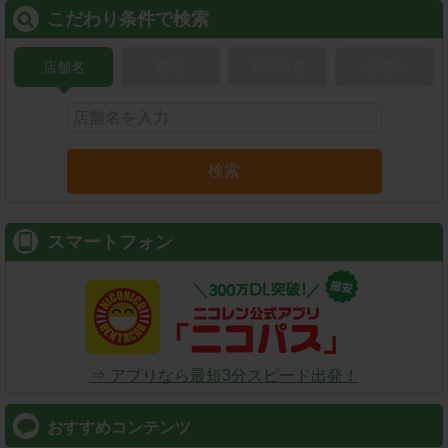
こだわり条件で検索
店舗名
駅名
新幹線名
空港名
検索
スマートフォン
⇒ アプリなら最短3分スピード出発！
おすすめコンテンツ