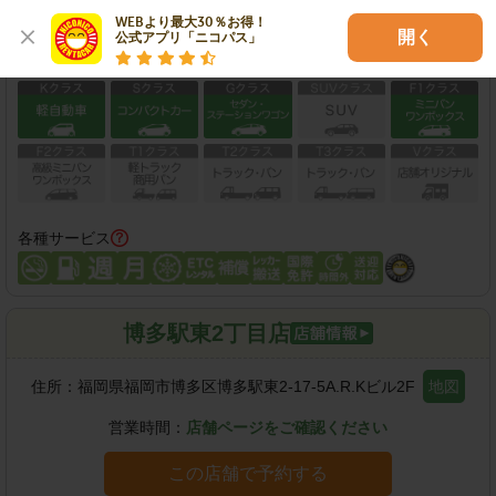
この店舗で予約する
WEBより最大30％お得！

開く
公式アプリ「ニコパス」
保有車両クラス
各種サービス
博多駅東2丁目店
住所：
福岡県福岡市博多区博多駅東2-17-5A.R.Kビル2F
地図
営業時間：
店舗ページをご確認ください
この店舗で予約する