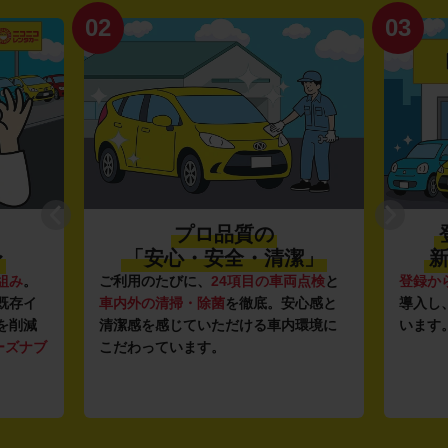
02
03
プロ品質の
〜
「安心・安全・清潔」
新
組み
。
ご利用のたびに、
24項目の車両点検
と
登録か
既存イ
車内外の清掃・除菌
を徹底。安心感と
導入し
を削減
清潔感を感じていただける車内環境に
います
ーズナブ
こだわっています。